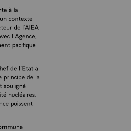
te à la
 un contexte
cteur de l’AIEA
avec l'Agence,
ent pacifique
hef de l’Etat a
e principe de la
t souligné
té nucléaires.
ence puissent
é commune