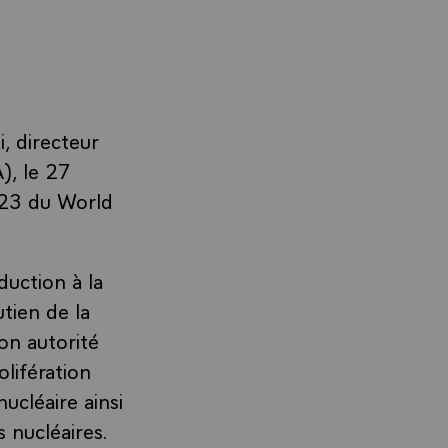
, directeur
), le 27
023 du World
duction à la
tien de la
on autorité
lifération
ucléaire ainsi
s nucléaires.