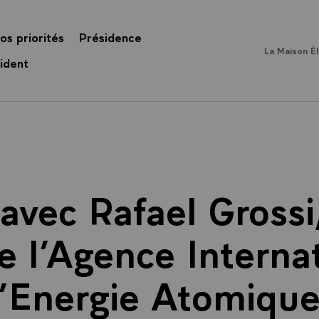
os priorités
Présidence
La Maison É
ident
avec Rafael Grossi
e l’Agence Interna
l’Energie Atomique