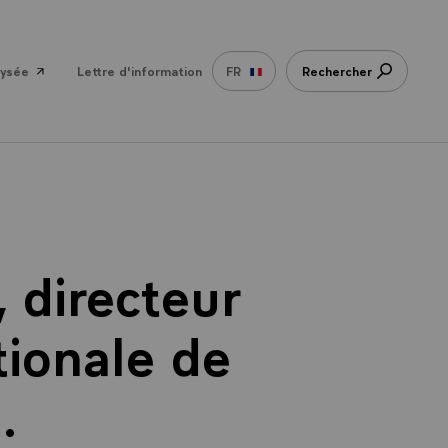
lysée
Lettre d'information
FR
Rechercher
, directeur
tionale de
.