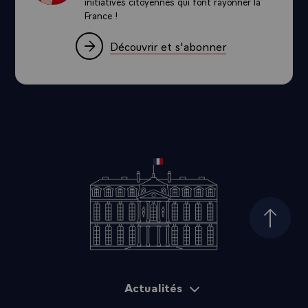
initiatives citoyennes qui font rayonner la
France !
Découvrir et s'abonner
Haut d
Actualités
Plan du site