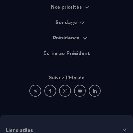
Nos priorités
Sondage
Présidence
Écrire au Président
Suivez l’Élysée
Nouvelle fenêtre : rejoignez-nous sur Twitter
Nouvelle fenêtre : rejoignez-nous sur Fac
Nouvelle fenêtre : rejoignez-nous 
Nouvelle fenêtre : rejoigne
Nouvelle fenêtre : 
Liens utiles