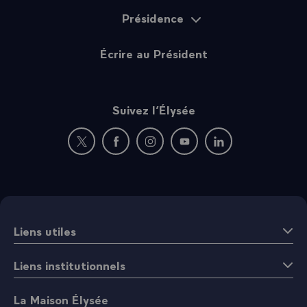
Présidence
Écrire au Président
Suivez l’Élysée
Nouvelle fenêtre : rejoignez-nous sur Twitter
Nouvelle fenêtre : rejoignez-nous sur Fac
Nouvelle fenêtre : rejoignez-nous 
Nouvelle fenêtre : rejoigne
Nouvelle fenêtre : 
Liens utiles
Liens institutionnels
La Maison Élysée