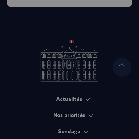
Haut d
Actualités
Plan du site
Nos priorités
Sondage