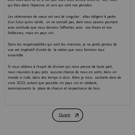
qui êtes dans l’épreuve, et vers qui vont nos pensées.
Les cérémonies de vœux ont ceci de singulier : elles obligent à parler
d’un futur qu’en vérité, on ne connaît pas, dont nous savons pourtant
avec certitude que nous devrons l’affronter, avec nos forces et nos
faiblesses, mais en pays uni.
Dans les responsabilités qui sont les miennes, je ne perds jamais de
vue cet impératif d’unité de la nation que nous formons tous
ensemble.
Si nous cédions à l’esprit de division qui nous presse de toute part,
nous n’aurions à peu près aucune chance de nous en sortir, dans un
monde si rude, dans des temps si durs. Alors je nous souhaite donc de
vivre 2023, autant que possible, en pays uni et solidaire,
reconnaissants la place de chacun et respectueux de tous.
Je repense aux vœux que je vous présentais à la même heure, il y a
un an. Qui aurait imaginé à cet instant, que, pensant sortir avec
beaucoup de difficultés d’une épidémie planétaire, nous aurions à
Ouvrir
affronter en quelques semaines, d’inimaginables défis : la guerre
VŒUX DU PRESIDENT DE LA REPUB
revenue sur le sol européen après l’agression russe jetant son dévolu
sur l’Ukraine et sa démocratie ; des dizaines, peut-être des centaines
de milliers de morts, des millions de réfugiés, une effroyable