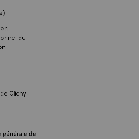
e)
ion
sonnel du
on
de Clichy-
e générale de