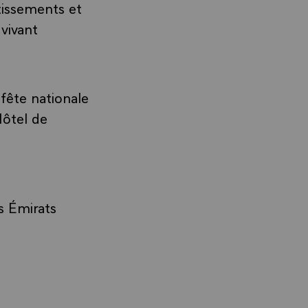
tissements et
 vivant
 fête nationale
Hôtel de
s Émirats