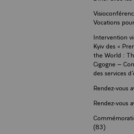
Visioconférenc
Vocations pour
Intervention 
Kyiv des « Pr
the World : Th
Cigogne – Conv
des services d
Rendez-vous av
Rendez-vous av
Commémoration
(83)