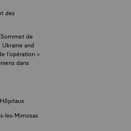
ut des
nd Sommet de
« Ukraine and
e l’opération «
iniens dans
s Hôpitaux
es-les-Mimosas