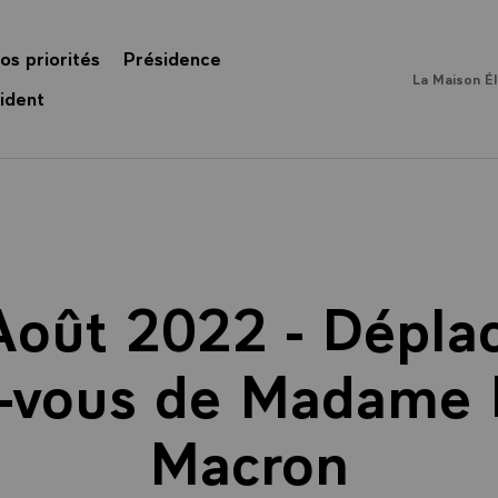
os priorités
Présidence
La Maison É
ident
 Août 2022 - Dépl
-vous de Madame B
Macron