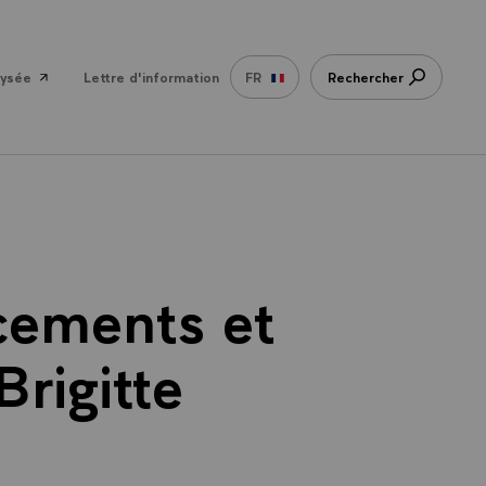
lysée
Lettre d'information
FR
Rechercher
acements et
rigitte