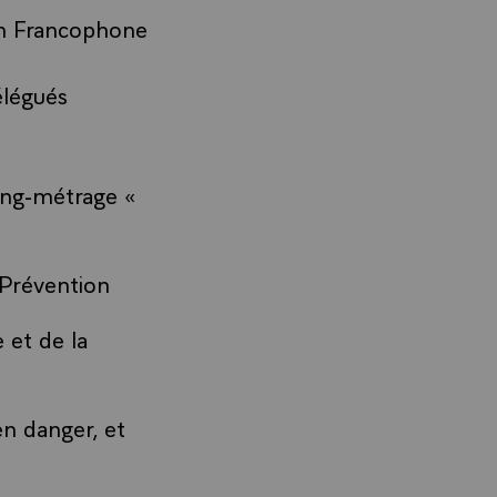
lm Francophone
élégués
ong-métrage «
 Prévention
 et de la
n danger, et