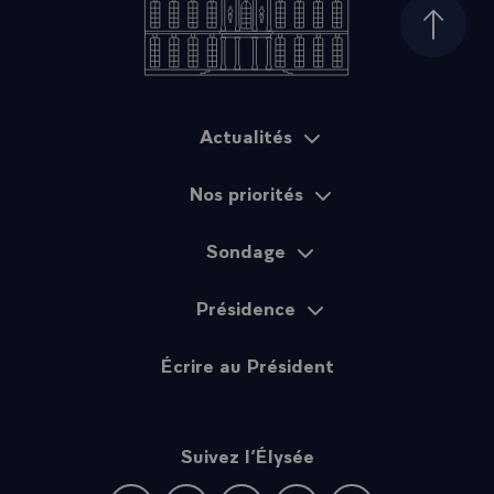
Haut d
Actualités
Plan du site
Nos priorités
Sondage
Présidence
Écrire au Président
Suivez l’Élysée