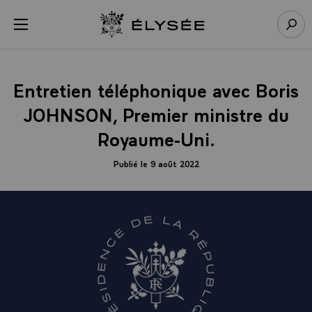
Panneau de gestion des cookies
menu
Retour à l’accueil Élysée
Rech
Entretien téléphonique avec Boris
JOHNSON, Premier ministre du
Royaume-Uni.
Publié le 9 août 2022