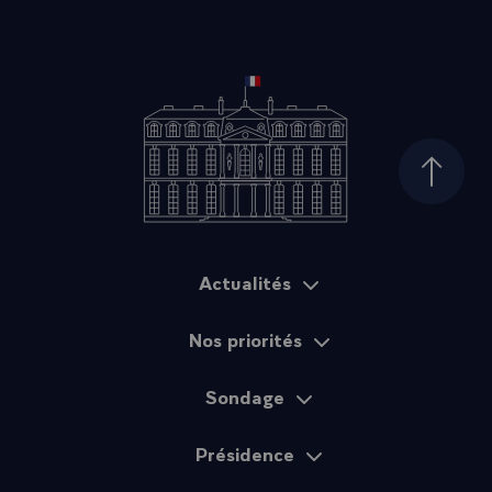
Haut d
Actualités
Plan du site
Nos priorités
Sondage
Présidence