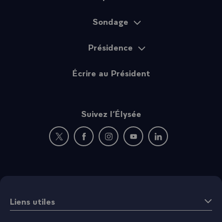
Sondage
Présidence
Écrire au Président
Suivez l’Élysée
Nouvelle fenêtre : rejoignez-nous sur Twitter
Nouvelle fenêtre : rejoignez-nous sur Fac
Nouvelle fenêtre : rejoignez-nous 
Nouvelle fenêtre : rejoigne
Nouvelle fenêtre : 
Liens utiles