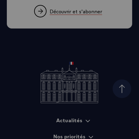
Découvrir et s'abonner
Haut d
Actualités
Plan du site
Nos priorités