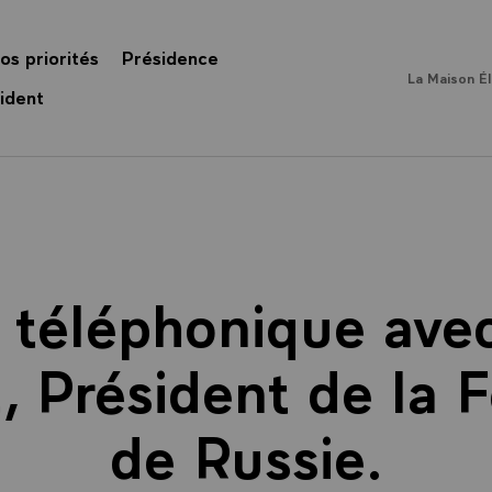
os priorités
Présidence
La Maison É
ident
 téléphonique ave
 Président de la F
de Russie.