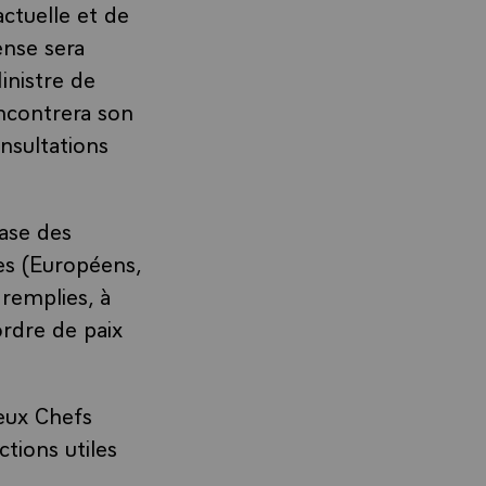
actuelle et de
ense sera
inistre de
encontrera son
nsultations
base des
es (Européens,
 remplies, à
ordre de paix
deux Chefs
tions utiles