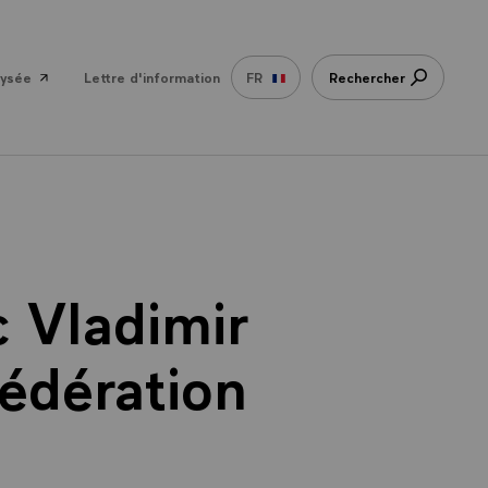
lysée
Lettre d'information
FR
Rechercher
c Vladimir
édération