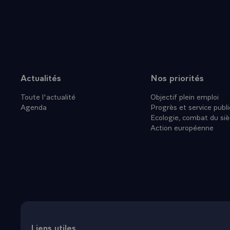
Actualités
Nos priorités
Plan du site
Toute l'actualité
Objectif plein emploi
Agenda
Progrès et service publi
Ecologie, combat du siè
Action européenne
Liens utiles