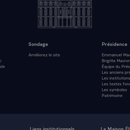
Sondage
Présidence
Améliorez le site
Emmanuel Mac
c
Brigitte Macro
cle
Équipe du Prés
Les anciens pr
Les institution
Les textes fon
Les symboles
Patrimoine
Liens institutionnels
La Maison É