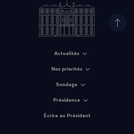
Haut d
Actualités
Plan du site
Nos priorités
Sondage
Présidence
Écrire au Président