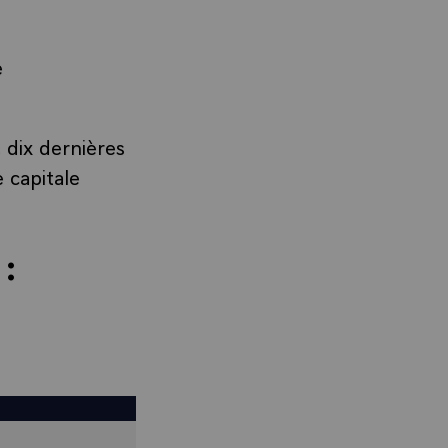
e
 dix dernières
 capitale
 :