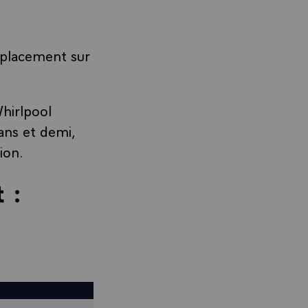
éplacement sur
Whirlpool
ans et demi,
ion.
t :