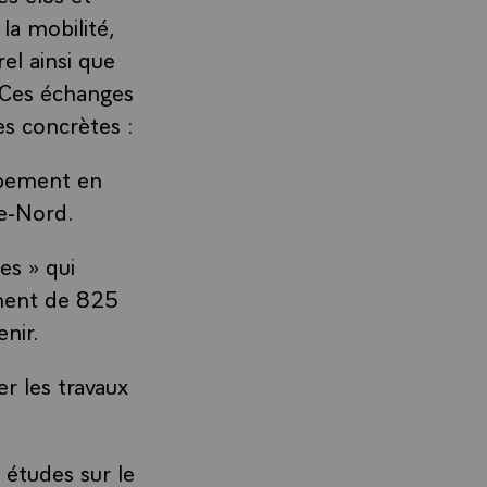
 la mobilité,
rel ainsi que
 Ces échanges
es concrètes :
ppement en
e-Nord.
es » qui
ment de 825
nir.
r les travaux
 études sur le