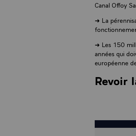
Canal Offoy Sa
➜ La pérennisa
fonctionnement
➜ Les 150 mill
années qui doiv
européenne de
Revoir 