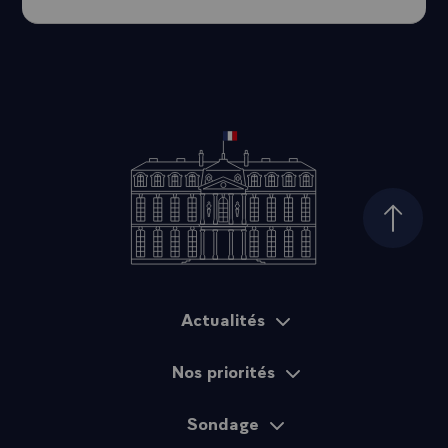
Haut d
Actualités
Plan du site
Nos priorités
Sondage