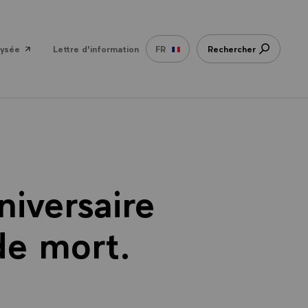
lysée
Lettre d'information
FR
Rechercher
iversaire
 de mort.