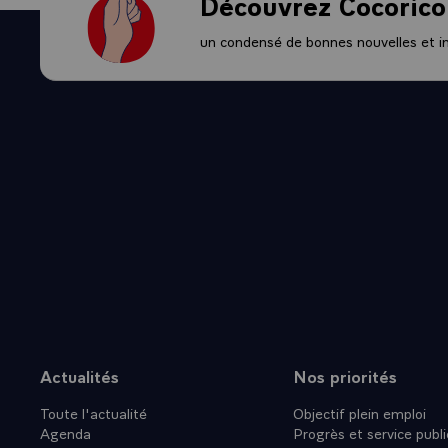
Découvrez Cocorico
un condensé de bonnes nouvelles et ini
Actualités
Nos priorités
Plan du site
Toute l'actualité
Objectif plein emploi
Agenda
Progrès et service publi