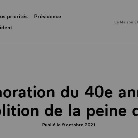
os priorités
Présidence
La Maison É
ident
ation du 40e ann
lition de la peine
Publié le 9 octobre 2021