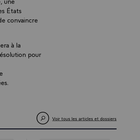
, une
es États
 de convaincre
era à la
ésolution pour
e
es.
Voir tous les articles et dossiers