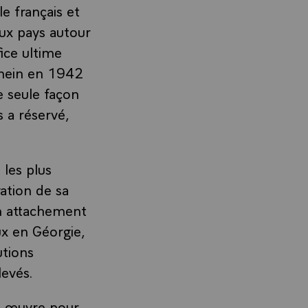
e français et
eux pays autour
fice ultime
amein en 1942
e seule façon
s a réservé,
 les plus
vation de sa
son attachement
x en Géorgie,
utions
levés.
en œuvre pour