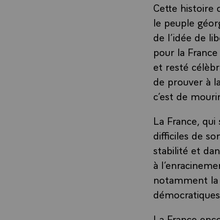
Cette histoire
le peuple géorg
de l’idée de li
pour la France
et resté célèb
de prouver à la
c’est de mourir
La France, qui
difficiles de s
stabilité et da
à l’enracineme
notamment la li
démocratiques 
La France enco