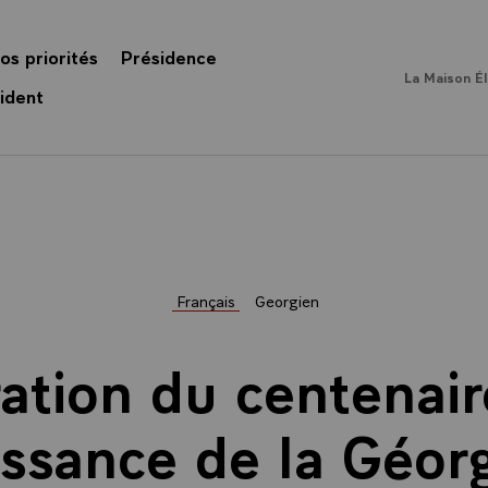
os priorités
Présidence
La Maison É
ident
Français
Georgien
ation du centenair
ssance de la Géorg