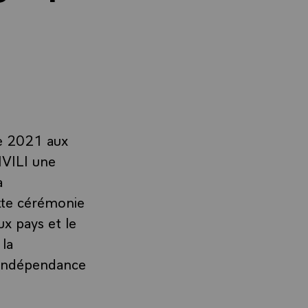
re 2021 aux
VILI une
a
ette cérémonie
ux pays et le
 la
 l’indépendance