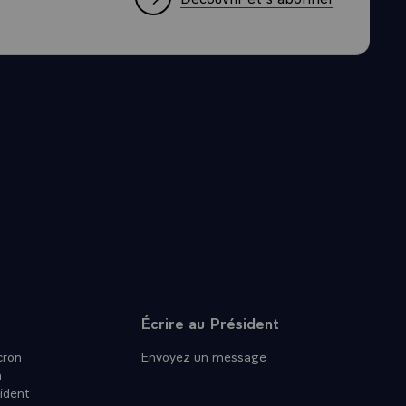
Écrire au Président
ron
Envoyez un message
n
ident