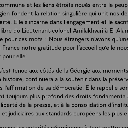
 commune et les liens étroits noués entre le peupl
ien fondent la relation singulière qui unit nos d
berté. Elle s’incarne dans l’engagement et le sacri
 libre du Lieutenant-colonel Amilakhvari à El Al
re pour ces mots : ‘Nous étrangers n’avons qu’un
 France notre gratitude pour l’accueil qu’elle nou
 pour elle’.
 s’est tenue aux côtés de la Géorgie aux moments
on histoire, continuera à la soutenir dans la préser
ns l’affirmation de sa démocratie. Elle rappelle 
nt toujours plus profond des droits fondamentau
berté de la presse, et à la consolidation d’instit
et judiciaires aux standards européens les plus é
urage les autorités géorgiennes à tout mettre 