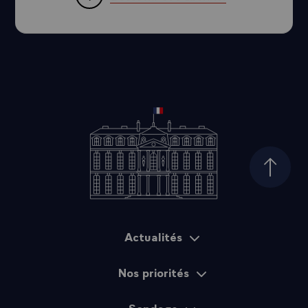
Haut d
Actualités
Plan du site
Nos priorités
Sondage