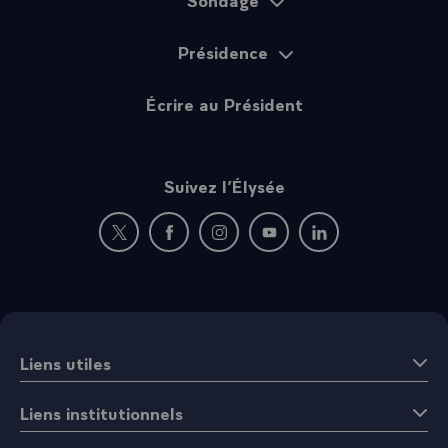
Présidence
Écrire au Président
Suivez l’Élysée
Nouvelle fenêtre : rejoignez-nous sur Twitter
Nouvelle fenêtre : rejoignez-nous sur Fac
Nouvelle fenêtre : rejoignez-nous 
Nouvelle fenêtre : rejoigne
Nouvelle fenêtre : 
Liens utiles
Liens institutionnels