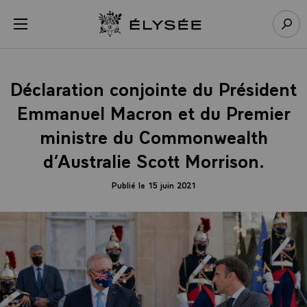
Panneau de gestion des cookies
menu
Retour à l’accueil Élysée
Rech
Déclaration conjointe du Président
Emmanuel Macron et du Premier
ministre du Commonwealth
d’Australie Scott Morrison.
Publié le 15 juin 2021