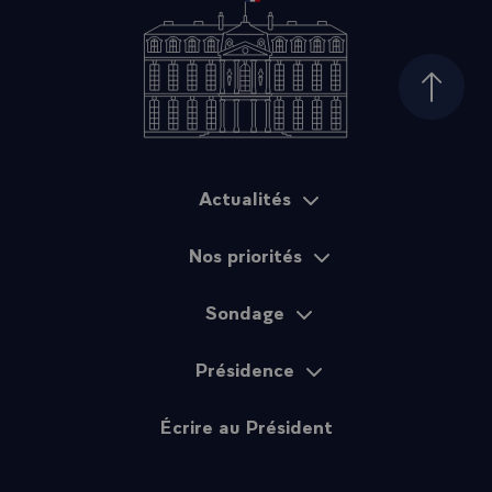
Haut d
Actualités
Plan du site
Nos priorités
Sondage
Présidence
Écrire au Président