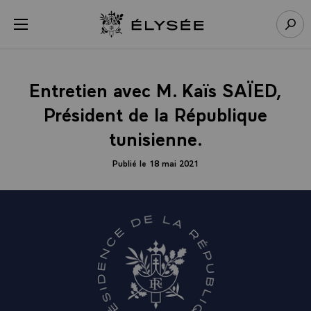
Panneau de gestion des cookies
menu
Retour à l’accueil Élysée
Rech
Entretien avec M. Kaïs SAÏED,
Président de la République
tunisienne.
Publié le 18 mai 2021