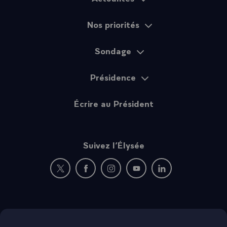
Nos priorités
Sondage
Présidence
Écrire au Président
Suivez l’Élysée
Nouvelle fenêtre : rejoignez-nous sur Twitter
Nouvelle fenêtre : rejoignez-nous sur Fac
Nouvelle fenêtre : rejoignez-nous 
Nouvelle fenêtre : rejoigne
Nouvelle fenêtre : 