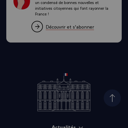
un condensé de bonnes nouvelles et
initiatives citoyennes qui font rayonner la
France !
Découvrir et s'abonner
Haut d
Actualités
Plan du site