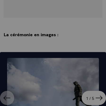
La cérémonie en images :
ation
Affi
1 / 5