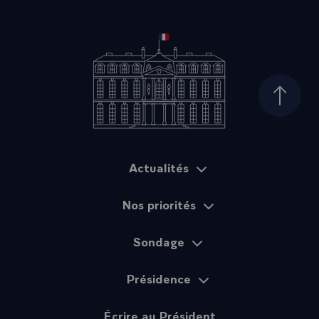
Haut d
Actualités
Plan du site
Nos priorités
Sondage
Présidence
Écrire au Président