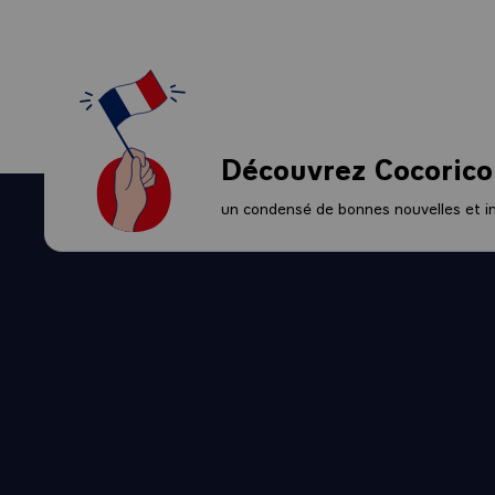
En effet le co
A cet égard, l
lutte contre l
alimentaire et
Tous ces agend
Merci encore c
Découvrez Cocorico
A nous de fair
Je vous remerc
un condensé de bonnes nouvelles et ini