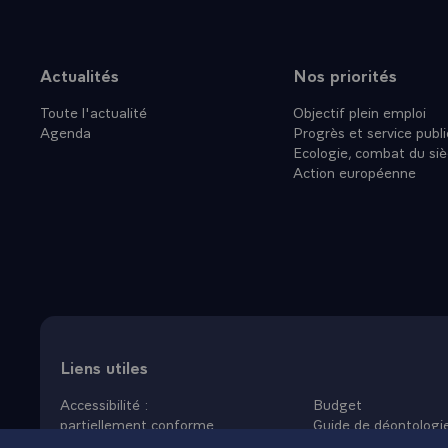
Actualités
Nos priorités
Plan du site
Toute l'actualité
Objectif plein emploi
Agenda
Progrès et service publi
Ecologie, combat du siè
Action européenne
Liens utiles
Accessibilité :
Budget
partiellement conforme
Guide de déontologi
Données personnelles
Nous rejoindre