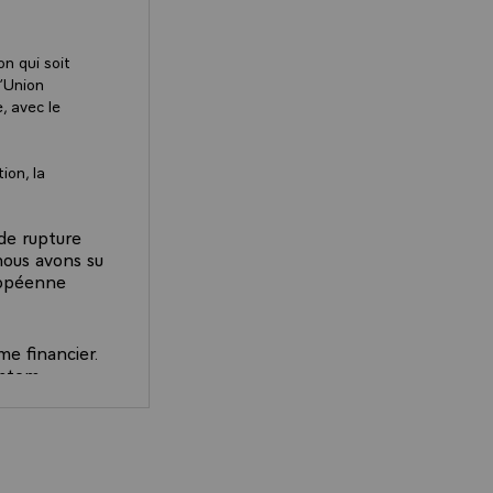
n qui soit
l’Union
, avec le
ion, la
 de rupture
nous avons su
uropéenne
me financier.
ystem
sk Force on
, tous
nsformante.
T DE LA REPUBLIQUE À L'OCCASION DU SOMMET SU
anagers, des
mmune. Ces