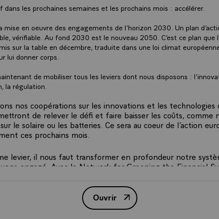
if dans les prochaines semaines et les prochains mois : accélérer.
la mise en oeuvre des engagements de l’horizon 2030. Un plan d’actio
ble, vérifiable. Au fond 2030 est le nouveau 2050. C’est ce plan que 
is sur la table en décembre, traduite dans une loi climat européenne
r lui donner corps.
intenant de mobiliser tous les leviers dont nous disposons : l’innovat
, la régulation.
ons nos coopérations sur les innovations et les technologies
mettront de relever le défi et faire baisser les coûts, comme 
e sur le solaire ou les batteries. Ce sera au coeur de l’action e
ment ces prochains mois.
e levier, il nous faut transformer en profondeur notre systè
avons engagé. Avec le Network for Greening the Financial S
 que la FED vient de rejoindre et je m’en félicite. Avec la Ta
-related Financial Disclosures (TCFD), nous avons mené aussi
e durant ces dernières années, une initiative profonde, tra
Ouvrir
INTERVENTION DU PRESIDEN
Planet a permis de réunir des fonds souverains, des asset m
 equity, pour tous s’engager derrière cette méthodologie co