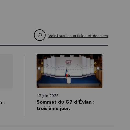
. La France
plus loin sur
ionale. En
ition
Voir tous les articles et dossiers
dans le coût
s
urable s’il
tte justice
’alliance
le
17 juin 2026
Sommet du G7 d'Évian :
 :
ttre en oeuvre
troisième jour.
tique, nous