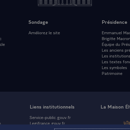
Sondage
Présidence
Améliorez le site
Emmanuel Mac
c
Brigitte Macro
cle
Équipe du Prés
Les anciens pr
Les institution
Les textes fon
Les symboles
Patrimoine
Liens institutionnels
La Maison É
Service-public.gouv.fr
e
Legifrance.gouv.fr
Info.gouv.fr