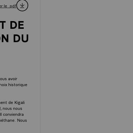
r le .pdf
T DE
ON DU
ous avoir
hoix historique
ent de Kigali
l, nous nous
Il conviendra
 méthane. Nous