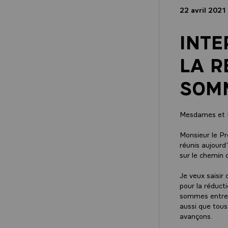
22 avril 202
INTE
LA R
SOMM
Mesdames et M
Monsieur le Pr
réunis aujourd’
sur le chemin
Je veux saisir
pour la réduct
sommes entrete
aussi que tou
avançons.