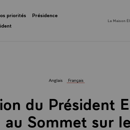
os priorités
Présidence
La Maison É
ident
Anglais
Français
tion du Président
 au Sommet sur le