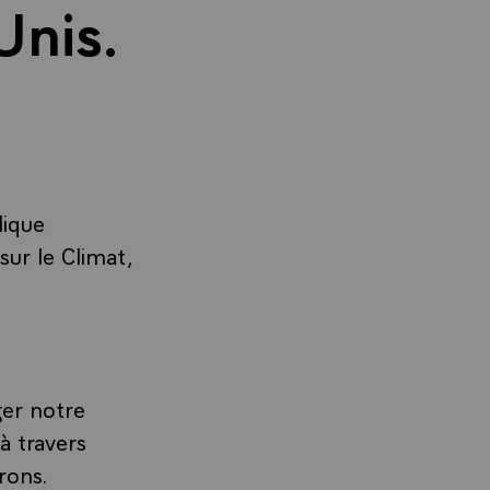
Unis.
lique
ur le Climat,
ger notre
à travers
rons.