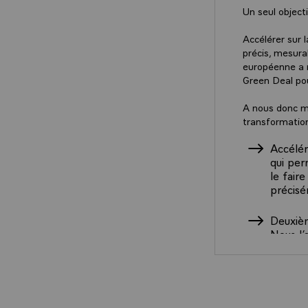
Un seul object
Accélérer sur 
précis, mesura
européenne a m
Green Deal pou
A nous donc ma
transformation
Accélér
qui per
le fair
précisé
Deuxièm
Nous l’
(NGFS),
Climate
ensembl
Le One 
private