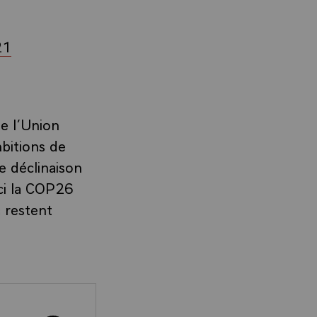
21
e l’Union
bitions de
e déclinaison
ci la COP26
s restent