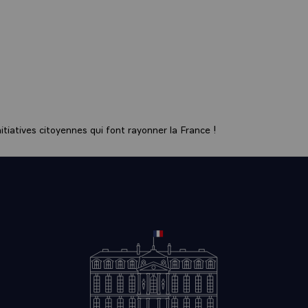
mbat est le même, c’est un combat pour la planète.
’Accélérateur de la Grande muraille verte montre que l’Afrique peut co
es causes et les effets du changement climatique tout en renforçant s
 les opportunités d’emploi pour sa jeunesse.
as sont liés. A nous donc d’agir.
her Joe.
e pour notre génération, et les générations qui suivent.
ie.
tiatives citoyennes qui font rayonner la France !