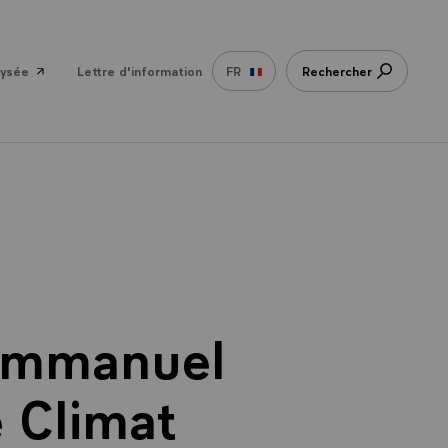
lysée
Lettre d'information
FR
Rechercher
 Emmanuel
 Climat