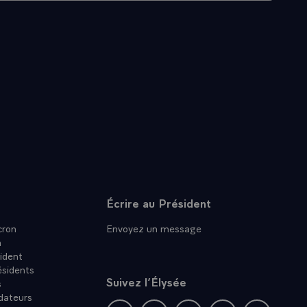
Écrire au Président
ron
Envoyez un message
n
ident
ésidents
Suivez l’Élysée
s
dateurs