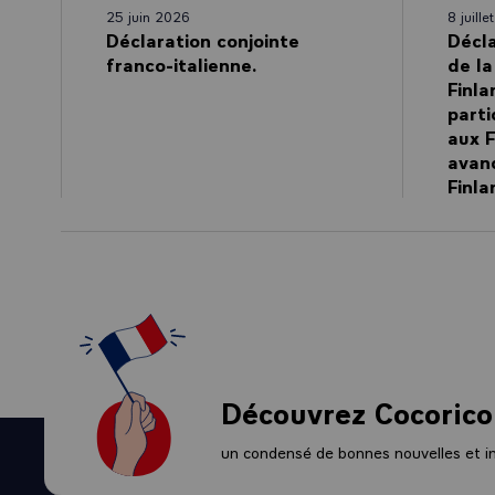
25 juin 2026
8 juill
Déclaration conjointe
Décla
franco-italienne.
de la
Finla
parti
aux F
avan
Finla
Découvrez Cocorico
un condensé de bonnes nouvelles et ini