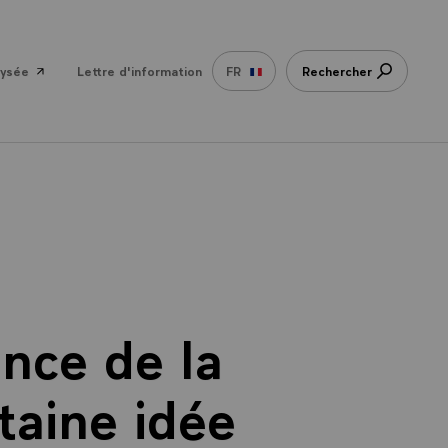
lysée
Lettre d'information
FR
Rechercher
nce de la
taine idée