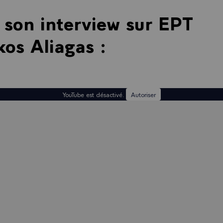
r son interview sur EPT
kos Aliagas :
YouTube est désactivé.
Autoriser