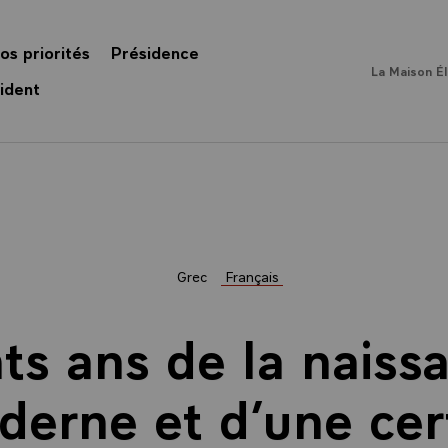
os priorités
Présidence
La Maison É
ident
Grec
Français
ts ans de la naissa
erne et d’une cer