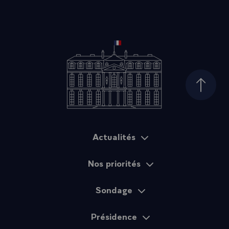
Haut d
Actualités
Plan du site
Nos priorités
Sondage
Présidence