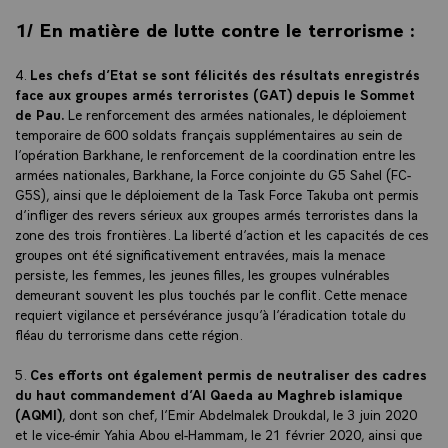
1/ En matière de lutte contre le terrorisme :
4.
Les chefs d’Etat se sont félicités des résultats enregistrés
face aux groupes armés terroristes (GAT) depuis le Sommet
de Pau.
Le renforcement des armées nationales, le déploiement
temporaire de 600 soldats français supplémentaires au sein de
l’opération Barkhane, le renforcement de la coordination entre les
armées nationales, Barkhane, la Force conjointe du G5 Sahel (FC-
G5S), ainsi que le déploiement de la Task Force Takuba ont permis
d’infliger des revers sérieux aux groupes armés terroristes dans la
zone des trois frontières. La liberté d’action et les capacités de ces
groupes ont été significativement entravées, mais la menace
persiste, les femmes, les jeunes filles, les groupes vulnérables
demeurant souvent les plus touchés par le conflit. Cette menace
requiert vigilance et persévérance jusqu’à l’éradication totale du
fléau du terrorisme dans cette région.
5.
Ces efforts ont également permis de neutraliser des cadres
du haut commandement d’Al Qaeda au Maghreb islamique
(AQMI)
, dont son chef, l’Emir Abdelmalek Droukdal, le 3 juin 2020
et le vice-émir Yahia Abou el-Hammam, le 21 février 2020, ainsi que