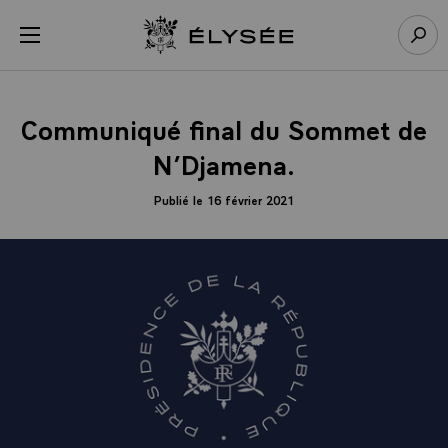
Panneau de gestion des cookies
menu
Retour à l’accueil Élysée
Rech
Communiqué final du Sommet de
N’Djamena.
Publié le 16 février 2021