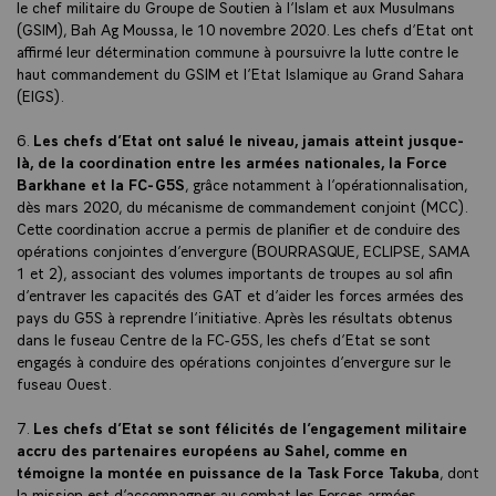
le chef militaire du Groupe de Soutien à l’Islam et aux Musulmans
(GSIM), Bah Ag Moussa, le 10 novembre 2020. Les chefs d’Etat ont
affirmé leur détermination commune à poursuivre la lutte contre le
haut commandement du GSIM et l’Etat Islamique au Grand Sahara
(EIGS).
6.
Les chefs d’Etat ont salué le niveau, jamais atteint jusque-
là, de la coordination entre les armées nationales, la Force
Barkhane et la FC-G5S
, grâce notamment à l’opérationnalisation,
dès mars 2020, du mécanisme de commandement conjoint (MCC).
Cette coordination accrue a permis de planifier et de conduire des
opérations conjointes d’envergure (BOURRASQUE, ECLIPSE, SAMA
1 et 2), associant des volumes importants de troupes au sol afin
d’entraver les capacités des GAT et d’aider les forces armées des
pays du G5S à reprendre l’initiative. Après les résultats obtenus
dans le fuseau Centre de la FC-G5S, les chefs d’Etat se sont
engagés à conduire des opérations conjointes d’envergure sur le
fuseau Ouest.
7.
Les chefs d’Etat se sont félicités de l’engagement militaire
accru des partenaires européens au Sahel, comme en
témoigne la montée en puissance de la Task Force Takuba
, dont
la mission est d’accompagner au combat les Forces armées