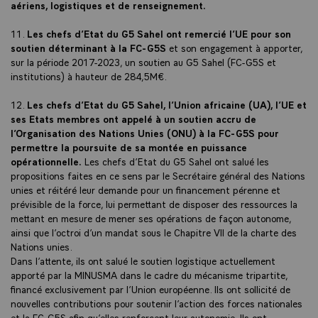
aériens, logistiques et de renseignement.
11.
Les chefs d’Etat du G5 Sahel ont remercié l’UE pour son
soutien déterminant à la FC-G5S
et son engagement à apporter,
sur la période 2017-2023, un soutien au G5 Sahel (FC-G5S et
institutions) à hauteur de 284,5M€.
12.
Les chefs d’Etat du G5 Sahel, l’Union africaine (UA), l’UE et
ses Etats membres ont appelé à un soutien accru de
l’Organisation des Nations Unies (ONU) à la FC-G5S pour
permettre la poursuite de sa montée en puissance
opérationnelle.
Les chefs d’Etat du G5 Sahel ont salué les
propositions faites en ce sens par le Secrétaire général des Nations
unies et réitéré leur demande pour un financement pérenne et
prévisible de la force, lui permettant de disposer des ressources la
mettant en mesure de mener ses opérations de façon autonome,
ainsi que l’octroi d’un mandat sous le Chapitre VII de la charte des
Nations unies.
Dans l’attente, ils ont salué le soutien logistique actuellement
apporté par la MINUSMA dans le cadre du mécanisme tripartite,
financé exclusivement par l’Union européenne. Ils ont sollicité de
nouvelles contributions pour soutenir l’action des forces nationales
et la FC-G5S afin qu’elles renforcent leur autonomie. Ils ont