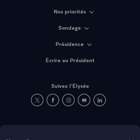
Nos priorités
Sondage
Présidence
Écrire au Président
Suivez l’Élysée
Nouvelle fenêtre : rejoignez-nous sur Twitter
Nouvelle fenêtre : rejoignez-nous sur Fac
Nouvelle fenêtre : rejoignez-nous 
Nouvelle fenêtre : rejoigne
Nouvelle fenêtre : 