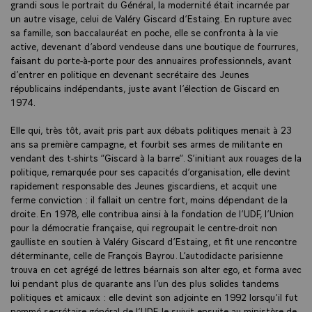
grandi sous le portrait du Général, la modernité était incarnée par
un autre visage, celui de Valéry Giscard d’Estaing. En rupture avec
sa famille, son baccalauréat en poche, elle se confronta à la vie
active, devenant d’abord vendeuse dans une boutique de fourrures,
faisant du porte-à-porte pour des annuaires professionnels, avant
d’entrer en politique en devenant secrétaire des Jeunes
républicains indépendants, juste avant l’élection de Giscard en
1974.
Elle qui, très tôt, avait pris part aux débats politiques menait à 23
ans sa première campagne, et fourbit ses armes de militante en
vendant des t-shirts “Giscard à la barre”. S’initiant aux rouages de la
politique, remarquée pour ses capacités d’organisation, elle devint
rapidement responsable des Jeunes giscardiens, et acquit une
ferme conviction : il fallait un centre fort, moins dépendant de la
droite. En 1978, elle contribua ainsi à la fondation de l’UDF, l’Union
pour la démocratie française, qui regroupait le centre-droit non
gaulliste en soutien à Valéry Giscard d’Estaing, et fit une rencontre
déterminante, celle de François Bayrou. L’autodidacte parisienne
trouva en cet agrégé de lettres béarnais son alter ego, et forma avec
lui pendant plus de quarante ans l’un des plus solides tandems
politiques et amicaux : elle devint son adjointe en 1992 lorsqu’il fut
nommé secrétaire général de l’UDF, le suivit ensuite au ministère de