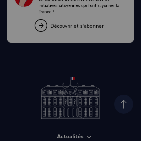
initiatives citoyennes qui font rayonner la
France !
Découvrir et s'abonner
Haut d
Actualités
Plan du site