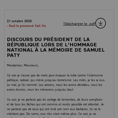
21 octobre 2020
Télécharger le .pdf
- Seul le prononcé fait foi
DISCOURS DU PRÉSIDENT DE LA
RÉPUBLIQUE LORS DE L'HOMMAGE
NATIONAL À LA MÉMOIRE DE SAMUEL
PATY
Mesdames, Messieurs,
Ce soir je n’aurai pas de mots pour évoquer la lutte contre l’islamisme
politique, radical, qui mène jusqu’au terrorisme. Les mots, je les ai eus.
Le mal, je l’ai nommé. Les actions, nous les avons décidées, nous les
avons durcies, nous les mènerons jusqu’au bout.
Ce soir, je ne parlerai pas du cortège de terroristes, de leurs complices
et de tous les lâches qui ont commis et rendu possible cet attentat. Je
ne parlerai pas de ceux qui ont livré son nom aux barbares, ils ne le
méritent pas. De noms, eux n’en n’ont même plus. Ce soir, je ne