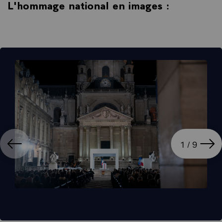
L'hommage national en images :
ation
Affi
1 / 9