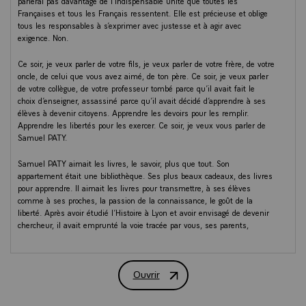
parlerai pas davantage de l’indispensable unité que toutes les
Françaises et tous les Français ressentent. Elle est précieuse et oblige
tous les responsables à s’exprimer avec justesse et à agir avec
exigence. Non.
Ce soir, je veux parler de votre fils, je veux parler de votre frère, de votre
oncle, de celui que vous avez aimé, de ton père. Ce soir, je veux parler
de votre collègue, de votre professeur tombé parce qu’il avait fait le
choix d’enseigner, assassiné parce qu’il avait décidé d’apprendre à ses
élèves à devenir citoyens. Apprendre les devoirs pour les remplir.
Apprendre les libertés pour les exercer. Ce soir, je veux vous parler de
Samuel PATY.
Samuel PATY aimait les livres, le savoir, plus que tout. Son
appartement était une bibliothèque. Ses plus beaux cadeaux, des livres
pour apprendre. Il aimait les livres pour transmettre, à ses élèves
comme à ses proches, la passion de la connaissance, le goût de la
liberté. Après avoir étudié l’Histoire à Lyon et avoir envisagé de devenir
chercheur, il avait emprunté la voie tracée par vous, ses parents,
instituteur et directeur d’école à Moulins, en devenant « chercheur en
pédagogie » comme il aimait à se définir, en devenant professeur. Aussi
ne pouvait-on trouver meilleur endroit que la Sorbonne, notre lieu de
Ouvrir
savoir universel depuis plus de huit siècles, le lieu de l’humanisme,
DISCOURS DU PRÉSIDENT DE LA R
pour que la nation puisse lui rendre cet hommage.