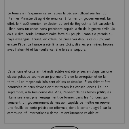
Je tenais à m’exprimer ce soir après la décision officialisée hier du
Premier Ministre désigné de renoncer à former un gouvernement. En
effet, le 4 août dernier, l’explosion du port de Beyrouth a fait basculer le
Liban dans un chaos sans précédent depuis la fin de la guerre civile. Je
dois le dire, seule l'extraordinaire force du peuple libanais a permis au
pays exsangue, épuisé, en colère, de préserver depuis ce qui pouvait
encore l'être. La France a été là, à ses côtés, dès les premières heures,
avec fraternité et bienveillance. Elle le sera toujours.
Cette force et cette amitié indéfectible ont été prises en otage par une
classe politique soumise au jeu mortifère de la corruption et de la
terreur. Les responsabilités sont claires et établies. Elles doivent être
nommées et nous devons en tirer toutes les conséquences. Le 1er
septembre, à la Résidence des Pins, l'ensemble des forces politiques
libanaises avait pris l'engagement de former, dans les 15 jours qui
venaient, un gouvernement de mission capable de mettre en œuvre
une feuille de route précise de réformes, dont le contenu agréé par la
communauté internationale demeure entièrement valable et
nécessaire, avec un agenda à un mois et à trois mois. Ce qui s'est
passé durant ces dernières heures, ces derniers jours, est au fond une
clarification. Les forces politiques libanaises, leurs dirigeants, les