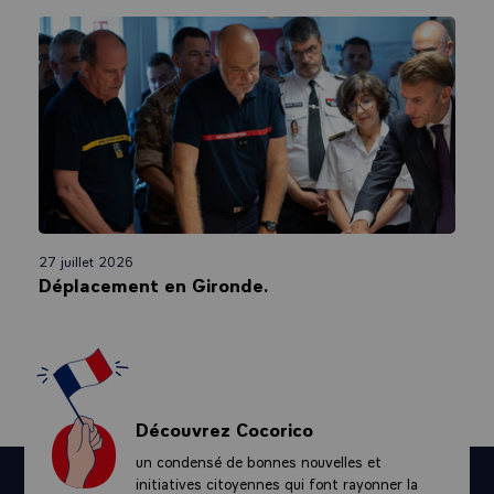
Stefanie Stantcheva est économiste et étudie la fiscalité, les inégalités,
l’économie sociale et l’innovation. À partir de données et de modèles,
elle cherche à comprendre comment concevoir un système fiscal en
favorisant l’innovation. Elle mène des enquêtes et des expériences
d’économie sociale pour explorer les déterminants de nos préférences,
de nos attitudes et de nos perceptions face à l’économie. Après un
doctorat en économie au MIT et un junior fellowship à la Harvard Society
of Fellows entre 2014 et 2016, Stefanie Stancheva est devenue
Professeur d’économie à l’Université de Harvard. Membre du Conseil
d’analyse économique depuis mai 2018, elle a été nommée co-éditrice
du Quarterly Journal of Economics en janvier 2020, devenant la
27 juillet 2026
première femme à occuper ce poste.
Déplacement en Gironde.
• Démographie :
Axel Börsch-Supan
Découvrez Cocorico
un condensé de bonnes nouvelles et
Le professeur Börsch-Supan est diplômé du MIT (Cambridge, États-
Unis) où il a obtenu un doctorat en économie en 1984. Après avoir
initiatives citoyennes qui font rayonner la