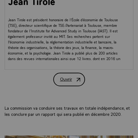
Jean Tirole
Jean Tirole est président honoraire de l’École d’économie de Toulouse
(TSE), directeur scientifique de TSE-Partenariat à Toulouse, membre
fondateur de l’Institute for Advanced Study in Toulouse (IAST). Il est
également professeur invité au MIT. Ses recherches portent sur
l'économie industrielle, la réglementation industrielle et bancaire, la
théorie des organisations, la théorie des jeux, la finance, la macro-
économie, et la psychologie. Jean Tirole a publié plus de 200 articles
dans des revues internationales ainsi que 12 livres, dont en 2016 un
livre destiné au grand public sur l’« Économie du bien commun ». Il a
reçu de nombreuses distinctions internationales, dont la médaille d’Or
du CNRS en 2007, et le Prix 2014 de la Banque de Suède en sciences
Ouvrir
économiques en mémoire d'Alfred Nobel.
Commission d’experts sur les grands d
Membres leaders (« Head authors
La commission va conduire ses travaux en totale indépendance, et
») :
les conclure par un rapport qui sera publié en décembre 2020.
• Climat :