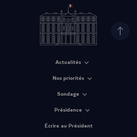
Haut d
Actualités
Plan du site
Nos priorités
Sondage
Présidence
Écrire au Président