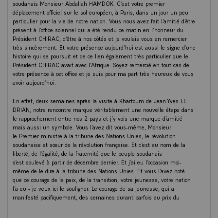
soudanais Monsieur Abdallah HAMDOK. C’est votre premier
déplacement officiel sur le sol européen, à Paris, dans un jour un peu
particulier pour la vie de notre nation. Vous nous avez fait l’amitié d’être
présent à l’office solennel qui a été rendu ce matin en l’honneur du
Président CHIRAC, d’être à nos côtés et je voulais vous en remercier
très sincèrement. Et votre présence aujourd’hui est aussi le signe d’une
histoire qui se poursuit et de ce lien également très particulier que le
Président CHIRAC avait avec l’Afrique. Soyez remercié en tout cas de
votre présence à cet office et je suis pour ma part très heureux de vous
avoir aujourd’hui.
En effet, deux semaines après la visite à Khartoum de Jean-Yves LE
DRIAN, notre rencontre marque véritablement une nouvelle étape dans
le rapprochement entre nos 2 pays et j’y vois une marque d’amitié
mais aussi un symbole. Vous l’avez dit vous-même, Monsieur
le Premier ministre à la tribune des Nations Unies, le révolution
soudanaise et sœur de la révolution française. Et c’est au nom de la
liberté, de l’égalité, de la fraternité que le peuple soudanais
s’est soulevé à partir de décembre dernier. Et j’ai eu l’occasion moi-
même de le dire à la tribune des Nations Unies. Et vous l’avez noté
que ce courage de la paix, de la transition, votre jeunesse, votre nation
l’a eu - je veux ici le souligner. Le courage de sa jeunesse, qui a
manifesté pacifiquement, des semaines durant parfois au prix du
sacrifice suprême. Le courage de ces femmes, puissantes, conscientes
de leur dignité, qui ont revendiqué leur droit à choisir leur destin et