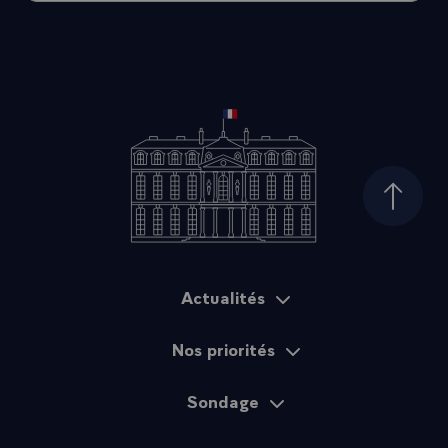
Haut d
Actualités
Plan du site
Nos priorités
Sondage