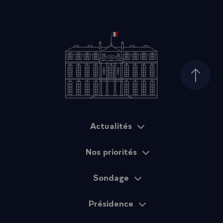
Haut d
Actualités
Plan du site
Nos priorités
Sondage
Présidence