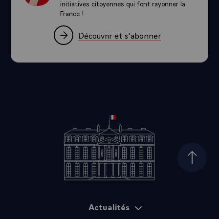
initiatives citoyennes qui font rayonner la
France !
Découvrir et s'abonner
Haut d
Actualités
Plan du site