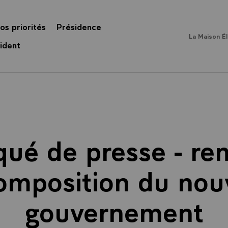
os priorités
Présidence
La Maison É
ident
ué de presse - re
omposition du no
gouvernement