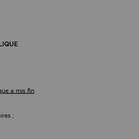
LIQUE
que a mis fin
res ;