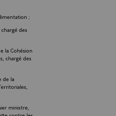
limentation ;
 chargé des
e la Cohésion
es, chargé des
 de la
erritoriales,
er ministre,
tte contre les