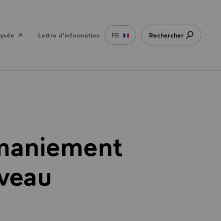
lysée
Lettre d'information
FR
Rechercher
maniement
uveau