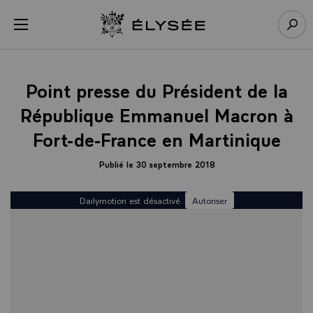
Panneau de gestion des cookies
menu
Retour à l’accueil Élysée
Rech
Point presse du Président de la
République Emmanuel Macron à
Fort-de-France en Martinique
Publié le 30 septembre 2018
Dailymotion est désactivé.
Autoriser