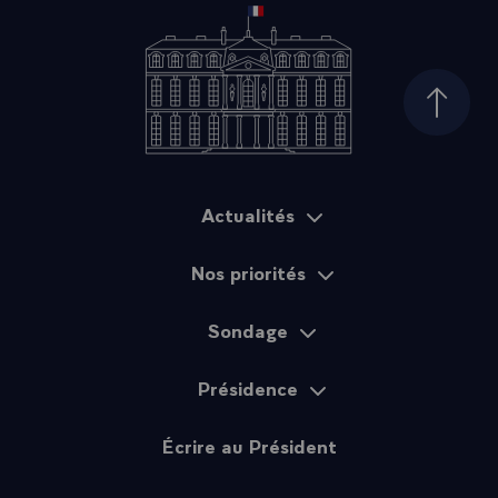
Haut d
Actualités
Plan du site
Nos priorités
Sondage
Présidence
Écrire au Président