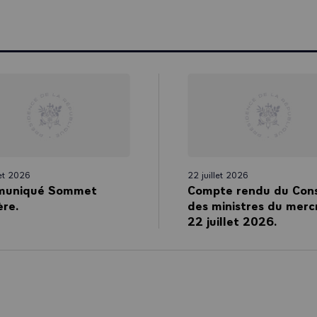
un jour et même sans doute jamais en un jour – à la capacité néanmoi
 de construire des amitiés et des alliances, de remporter des marchés
er les intérêts de la France et des Français et de faire partager un p
eption du monde.
e de nos concitoyens, qui veulent légitimement voir les retombées de l
s. Cela suppose enfin une capacité d’anticipation renforcée. Nous su
nombre de pays ou de régions, du Venezuela à la Birmanie en passant 
ue démocratique du Congo. Mais nous devons davantage les anticiper,
oser des initiatives. J’en appelle à votre esprit de prospective, d’analys
is à proposer librement, c’est le meilleur moyen de ne pas subir.
let 2026
22 juillet 2026
mpris, j’attends beaucoup de vous. Nous avançons dans un contexte qu
uniqué Sommet
Compte rendu du Cons
ec calme et lucidité. Calme, car il ne s’agit pas de changer de straté
ère.
des ministres du merc
rieur apparaît. Lucidité, car il ne s’agit pas pour autant de sous-esti
22 juillet 2026.
urant l’année qui vient de s’écouler, que s’est-il passé ?
affirmé sa volonté européenne, sa vision, son projet. La France a pro
tège, plus souveraine, unie et démocratique mais, dans le même temp
rogressé et les nationalismes se sont réveillés. Est-ce une raison p
 pas. Serait-ce une raison pour dire que nous avons tort ? Tout le co
eurs décennies d’une Europe qui, il faut le regarder en face, s’est parf