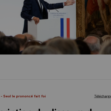
8
- Seul le prononcé fait foi
Télécharge