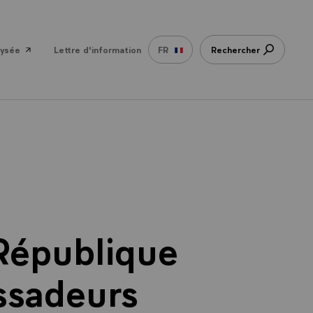
lysée
Lettre d'information
FR
Rechercher
 République
ssadeurs