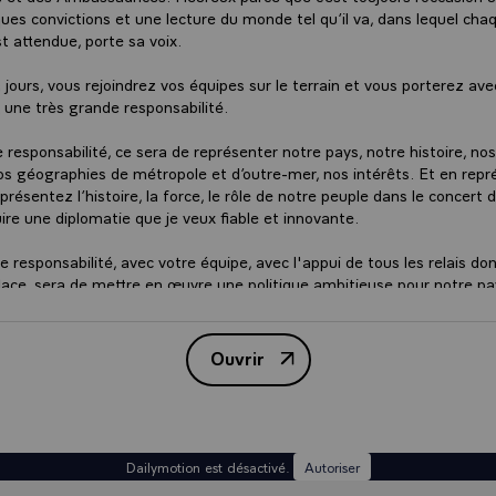
ues convictions et une lecture du monde tel qu’il va, dans lequel chaq
st attendue, porte sa voix.
jours, vous rejoindrez vos équipes sur le terrain et vous porterez ave
 une très grande responsabilité.
 responsabilité, ce sera de représenter notre pays, notre histoire, no
nos géographies de métropole et d’outre-mer, nos intérêts. Et en repr
résentez l’histoire, la force, le rôle de notre peuple dans le concert 
ire une diplomatie que je veux fiable et innovante.
 responsabilité, avec votre équipe, avec l'appui de tous les relais do
lace, sera de mettre en œuvre une politique ambitieuse pour notre pa
z assurés qu'elle se traduira par un rythme de réformes en France q
ien au contraire. Le Premier ministre vous en précisera les orientation
nt aussi à s’exprimer sur ce point. Sous la conduite de votre Ministre
Ouvrir
Transcription du discours du Pr
tiens à remercier pour son implication constante, vous nous aiderez 
ternational.
 êtes à mes yeux parties prenantes de la stratégie que j’ai demandé 
de mettre en œuvre pour le pays. D’abord, en associant pleinement 
Dailymotion est désactivé.
Autoriser
ançaises à l’étranger. Elles sont une richesse, une force. Nos réfo