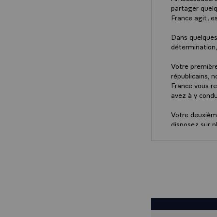
partager quelq
France agit, e
Dans quelques 
détermination,
Votre première
républicains, 
France vous rep
avez à y condu
Votre deuxième
disposez sur p
ambition, soye
pas d'allure, b
ministres auro
DRIAN, que je 
réformes à l'in
En effet, vous
gouvernement 
communautés fr