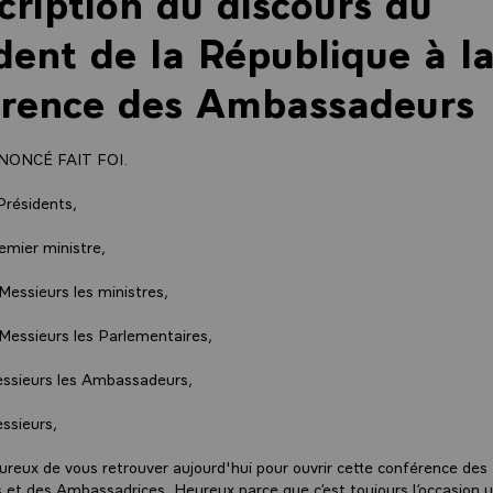
cription du discours du
dent de la République à l
érence des Ambassadeurs
NONCÉ FAIT FOI.
Présidents,
emier ministre,
essieurs les ministres,
essieurs les Parlementaires,
sieurs les Ambassadeurs,
ssieurs,
eureux de vous retrouver aujourd'hui pour ouvrir cette conférence des
et des Ambassadrices. Heureux parce que c’est toujours l’occasion 