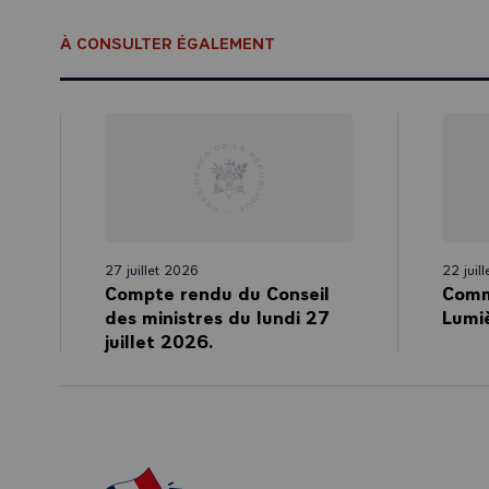
certes pas en 
À CONSULTER ÉGALEMENT
des attitudes,
de faire avanc
vision et conc
C’est l’attent
nous conduison
situations de 
ou la Républiq
des paris, prop
N’hésitez jama
27 juillet 2026
22 juil
Vous l’avez co
Compte rendu du Conseil
Comm
appréhender av
des ministres du lundi 27
Lumi
événement exté
juillet 2026.
du monde. Or, d
La France a ré
Europe qui pro
extrêmes ont p
? Certainement
payons là plusi