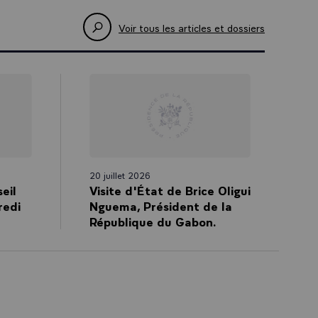
ns d’infléchir
Voir tous les articles et dossiers
. En un mot,
eu de notre
a politique que
ivons les
par l’Ukraine
 faire parfois
e, d’action.
20 juillet 2026
’il faut
eil
Visite d'État de Brice Oligui
gie dès qu’un
redi
Nguema, Président de la
mer les crises
République du Gabon.
posé une
s, les
our abandonner
ntraire. Nous
ois affadie,