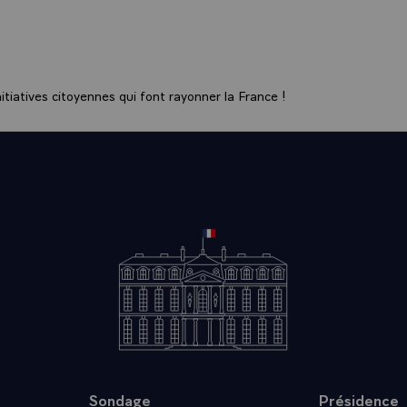
n’a peut-être pas toujours suffisamment proposé. Il faut en réalité red
iendrai.
 aussi faite le chantre d’un multilatéralisme fort. Or, le système multi
é est remis en cause par des acteurs majeurs et des puissances autori
tiatives citoyennes qui font rayonner la France !
ent de plus en plus. Devons-nous rendre les armes ? Est-ce la responsa
u tel pays choisit telle sensibilité, si une autre puissance souveraine d
e ce que nous pensons ? La responsabilité de la France est de faire
fendre. Pas de se substituer à la parole des autres. Il nous faudra don
atives, construire de nouvelles alliances, porter les débats au bon nive
réhender tous les défis contemporains et le bon niveau est bien celu
ur nos valeurs et la défense de nos intérêts.
re, j’avais devant vous exposé les quatre objectifs de notre action dip
tique que je mène pour la nation : la sécurité de nos compatriotes, l
l'influence et l’attractivité de notre pays et, enfin, une nouvelle amb
sont toujours valides mais les circonstances testent la robustesse de 
e de notre action. Je veux aujourd’hui rappeler ce que nous avons fai
inistre y reviendra plus longuement devant vous, mais aussi vous di
e réponse à cette double crise du multilatéralisme et de l’Europe. Car o
Sondage
Présidence