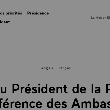
os priorités
Présidence
La Maison É
ident
Anglais
Français
u Président de la
nférence des Amba