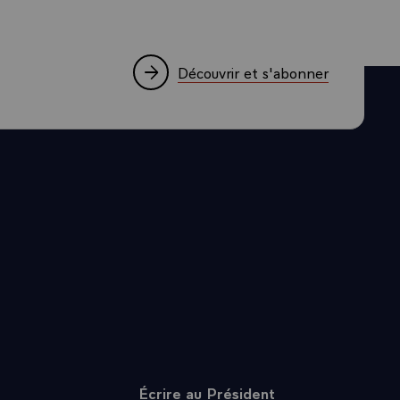
oubler nos
latéral hérité
Découvrir et s'abonner
taires qui
bilité de la
écide
 entendre sa
c prendre de
au si nous
i d’un débat de
lomatique, au
a promotion des
ition
nos principes
t dans ce
re comment
ui, plus qu’il
Écrire au Président