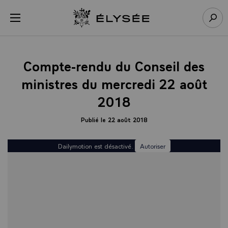
Panneau de gestion des cookies
menu
Retour à l’accueil Élysée
Rech
Compte-rendu du Conseil des
ministres du mercredi 22 août
2018
Publié le 22 août 2018
Dailymotion est désactivé.
Autoriser