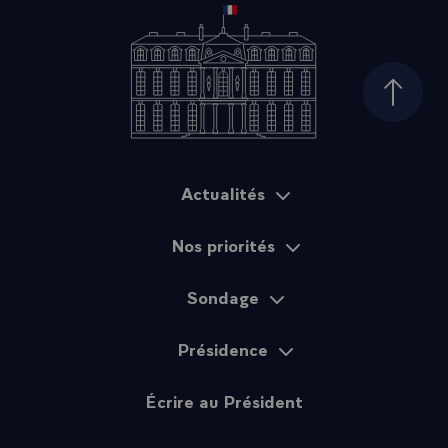
Haut d
Actualités
Plan du site
Nos priorités
Sondage
Présidence
Écrire au Président