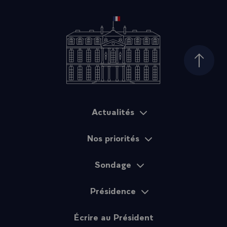
Haut d
Actualités
Plan du site
Nos priorités
Sondage
Présidence
Écrire au Président