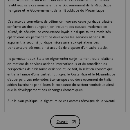
relatif aux services aériens entre le Gouvernement de la République
française et le Gouvernement de la République du Mozambique.
Ces accords permettent de définir un nouveau cadre juridique bilatéral,
conforme au droit européen, en incluant des clauses modernes de
sûreté, de sécurité, de concurrence loyale ainsi que toutes modalités
opérationnelles permettant de développer les services aériens. Ils
apportent la sécurité juridique nécessaire aux opérations des
transporteurs aériens, ainsi assurés de disposer d’un cadre stable.
Ils permettent aux Etats de réglementer conjointement leurs relations
en matière de services aériens internationaux et de consolider les
perspectives de croissance aérienne et, de fait, la relation économique
entre la France d’une part et l’Ethiopie, le Costa Rica et le Mozambique
d’autre part. Les retombées économiques du développement du trafic
aérien favorisent par ailleurs la croissance du secteur touristique ainsi
que le développement des échanges économiques.
Sur le plan politique, la signature de ces accords témoigne de la volonté
de la France de renforcer ses liens avec les Etats concernés et
d’avancer sur des projets concrets de coopération.
Ouvrir
COMMUNICATION
Compte-rendu du Conseil des ministres