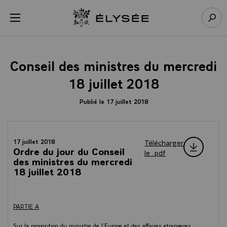
Panneau de gestion des cookies
menu
Retour à l’accueil Élysée
Rech
Conseil des ministres du mercredi
18 juillet 2018
Publié le 17 juillet 2018
Télécharger
17 juillet 2018
Ordre du jour du Conseil
le .pdf
des ministres du mercredi
18 juillet 2018
PARTIE A
Sur la proposition du ministre de l’Europe et des affaires etrangeres :