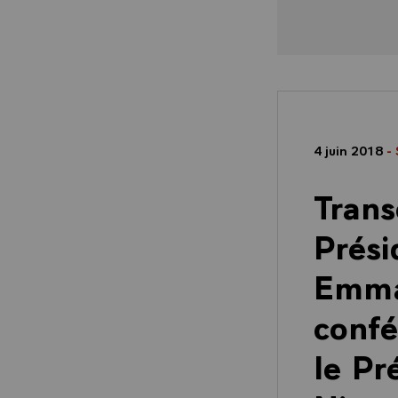
4 juin 2018
-
Trans
Prési
Emman
confé
le Pr