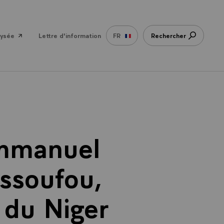
lysée
Lettre d'information
FR
Rechercher
Emmanuel
ssoufou,
 du Niger