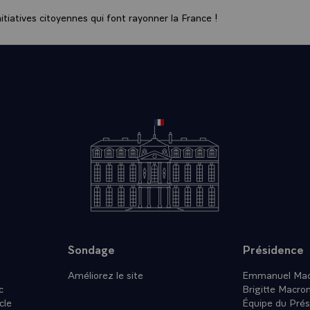
 pour l'accompagner car c'est une nécessité pour le pays.
tiatives citoyennes qui font rayonner la France !
ssi pleinement engagés sur l'éducation, à la fois à titre bilatéral et 
ndial pour l'éducation dont nous avons assuré justement une nouvell
uelques mois.
plus de 20% des projets engagés au sein de l'Alliance pour le Sahel, c
Niger avec 1,7 milliard sur 7,5 milliards d'euros pour le Sahel ; ainsi,
éveloppement élabore actuellement un projet de développement rural
t le Niger, en partenariat avec votre haute autorité à la consolidation 
saluer le travail exemplaire qui a été fait par le président ISSOUFOU 
pour améliorer le climat des affaires, permettre le développement d
 internationaux qui est aussi un facteur à la fois de stabilisation et
t du pays.
ons évoqué la question des migrations. Le Niger est particulièrement 
résident ISSOUFOU pour son engagement. Des efforts majeurs ont ét
Sondage
Présidence
tés nigériennes avec le soutien de l'Union européenne ; une rencontre
Niamey en mars sur la question de la lutte contre le trafic des migran
Améliorez le site
Emmanuel Mac
c
éens et les pays de transit qui étaient présents à Paris le 28 août der
Brigitte Macro
cle
 d'origine. Le ministre de l'Europe et des Affaires étrangères, Jean-
Équipe du Prés