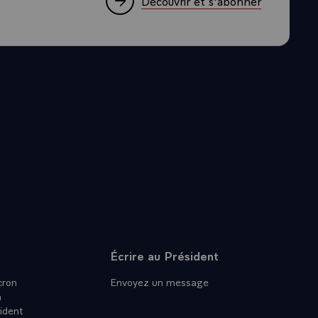
Découvrir et s'abonner
au travers du
e levée à
oncerneront
 l'Agence
 à la frontière
de la paix.
et son
es
 de
impliqué, et je
é entrepris
Écrire au Président
 régionale
ts, associant
ron
Envoyez un message
nier, mais
n
Yves LE DRIAN,
ident