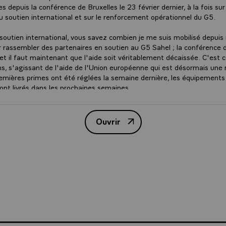
s depuis la conférence de Bruxelles le 23 février dernier, à la fois sur
 soutien international et sur le renforcement opérationnel du G5.
soutien international, vous savez combien je me suis mobilisé depui
r rassembler des partenaires en soutien au G5 Sahel ; la conférence d
et il faut maintenant que l'aide soit véritablement décaissée. C'est 
, s'agissant de l'aide de l'Union européenne qui est désormais une ré
premières primes ont été réglées la semaine dernière, les équipements
eront livrés dans les prochaines semaines.
t aussi engagée pour s'assurer que les engagements financiers de c
mme l'Arabie saoudite, soient rapidement traduits en livraisons conc
Ouvrir
Transcription - Déclaration du 
pays du G5.
temps, nous continuons d'accompagner le renforcement des struct
apportons notre plein soutien au secrétaire permanent, monsieur SI
même, dans le cadre de l'ensemble des soutiens bilatéraux, participé e
à la force conjointe G5 Sahel.
si échangé sur les avancées opérationnelles de la force conjointe. Je
UFOU est très engagé, les bataillons sont désormais mis à dispositio
 et les centres de commandement des trois fuseaux ont bien avancé