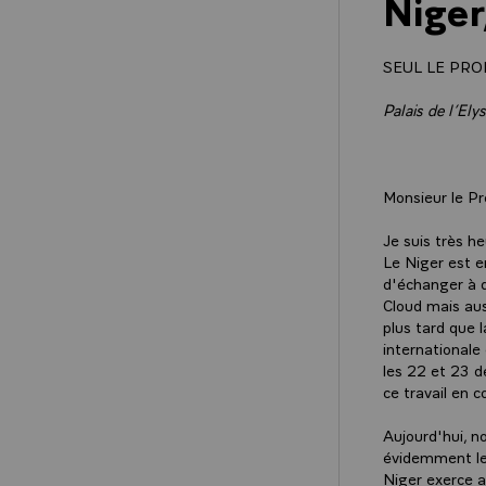
Nige
SEUL LE PRO
Palais de l’Ely
Monsieur le Pr
Je suis très h
Le Niger est e
d'échanger à d
Cloud mais auss
plus tard que l
internationale
les 22 et 23 d
ce travail en
Aujourd'hui, n
évidemment les
Niger exerce a