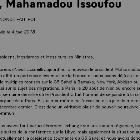
r, Mahamadou Issoufou
NONCÉ FAIT FOI.
sée, le 4 juin 2018
ésident, Mesdames et Messieurs les Ministres,
eureux d'avoir accueilli aujourd'hui à nouveau le président Mahama
n effet un partenaire essentiel de la France et nous avons déjà eu l'o
e multiples reprises sur le G5 Sahel à Bamako, New York, Abidjan ou 
i sur le sujet des migrations, à Paris, le 28 août dernier, ou encore su
a semaine dernière où le Président a fait l'amitié de se joindre à la 
 organisée à Paris. Et j'ai moi-même eu l'occasion et la joie de me re
écembre dernier. C'est donc un véritable plaisir de pouvoir poursuivre
 commun.
ous avons tout particulièrement échangé sur la situation régionale, bi
 suites de la conférence sur la Libye, mais également la situation a
ctuellement la présidence tournante du G5 Sahel et nous avons donc 