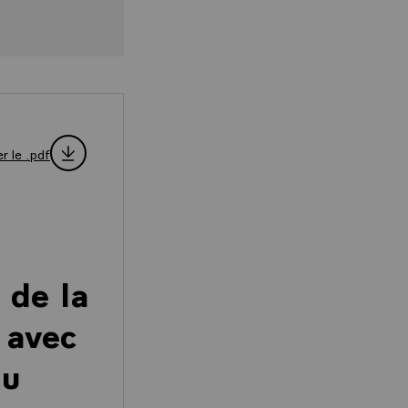
r le .pdf
 de la
 avec
du