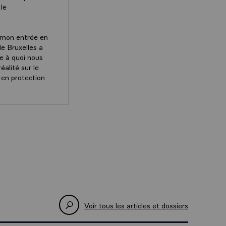
 le
s mon entrée en
e Bruxelles a
ce à quoi nous
alité sur le
 en protection
ertains
rètes au
Président de la République Emmanuel Macron à l'occasion
ures du G5
DIKOU. La
t finalisé ses
 sais que le
Voir tous les articles et dossiers
n sur le
.