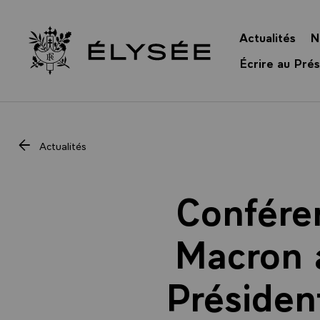
Panneau de gestion des cookies
Actualités
N
Retour à l’accueil Élysée
Écrire au Prés
Actualités
Confére
Macron 
Présiden