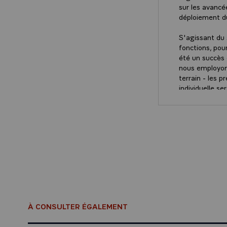
sur les avancée
déploiement du
S'agissant du 
fonctions, pou
été un succès 
nous employons
terrain - les 
individuelle s
La France s'es
partenaires co
bénéfice des 
Dans le même 
Sahel et nous 
France a elle-
contributions 
Nous avons aus
À CONSULTER ÉGALEMENT
président ISSO
fuseau centre