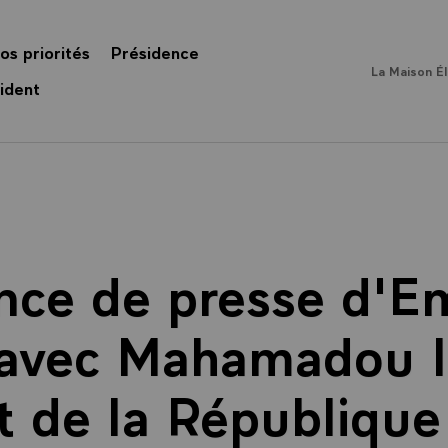
os priorités
Présidence
La Maison É
ident
nce de presse d'
avec Mahamadou I
t de la République