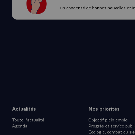
France sera là
un condensé de bonnes nouvelles et ini
Nous serons au
partenariat mo
Dakar il y a q
Par ailleurs, 
directement le 
française de D
entre le Mali e
Je veux aussi 
gouvernement, 
investissements
développemen
Enfin, nous av
remercie le p
Actualités
Nos priorités
Plan du site
par les autori
Toute l'actualité
Objectif plein emploi
s'est tenue à 
Agenda
Progrès et service publi
les pays europ
Ecologie, combat du siè
aussi les pays