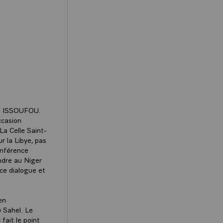
dou ISSOUFOU.
ccasion
La Celle Saint-
r la Libye, pas
conférence
ndre au Niger
 ce dialogue et
en
u Sahel. Le
fait le point