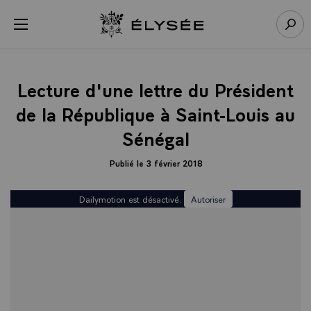
Panneau de gestion des cookies
menu
Retour à l’accueil Élysée
Rech
Lecture d'une lettre du Président
de la République à Saint-Louis au
Sénégal
Publié le 3 février 2018
Dailymotion est désactivé.
Autoriser