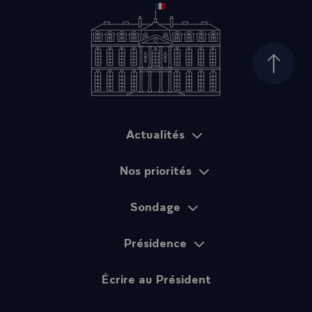
Haut d
Actualités
Plan du site
Nos priorités
Sondage
Présidence
Écrire au Président