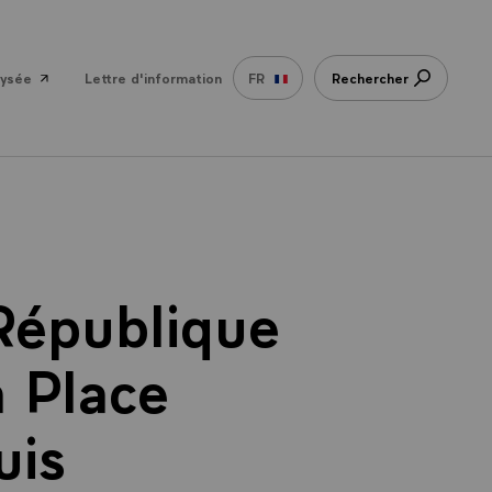
lysée
Lettre d'information
FR
Rechercher
 République
 Place
uis