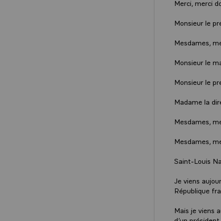
Merci, merci d
Monsieur le pr
Mesdames, mes
Monsieur le ma
Monsieur le pr
Madame la dire
Mesdames, mes
Mesdames, me
Saint-Louis Na
Je viens aujou
République fra
Mais je viens a
d’un président