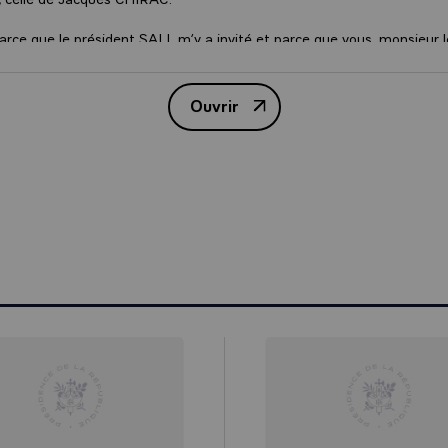
 parce que le président SALL m’y a invité et parce que vous, monsieur l
er m’avez interpellé à Paris, lors du Sommet pour le climat en me di
 pour l’érosion côtière, venez voir chez nous la réalité, venez voir ce 
aint-Louis.
Ouvrir
Discours du Président de la Rép
es là, je suis là avec vous pour voir, et nous avons vu l’érosion côtière
nt, l’activité économique détruite et la ville qui peu à peu recule de
is veulent encore nier, les effets du changement climatique.
is, sur la Langue de Barbarie où nous étions il y a un instant, c’est da
 peuplées d’Afrique, les plus densément peuplées d’Afrique, que se jo
collective, celle de gagner cette bataille contre le réchauffement et l
climatiques.
simplement venu pour voir, je suis aussi venu pour vous dire que dans l
 que nous avons eue ensemble, la France va investir à vos côtés, pour 
téger.
Macky SALL a commencé un programme ambitieux sur tout le Nord de
pierres, protéger celle-ci. Ce que je vous annonce aujourd’hui, c’est q
tira 15 millions d’euros pour poursuivre ce programme. Par l’Agence f