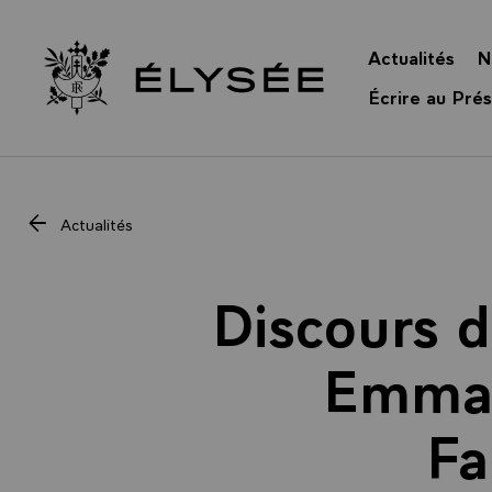
Panneau de gestion des cookies
Actualités
N
Retour à l’accueil Élysée
Écrire au Prés
Actualités
Discours d
Emman
Fa