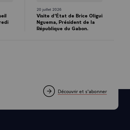
s qui
x qui parfois
20 juillet 2026
a dès
eil
Visite d'État de Brice Oligui
redi
Nguema, Président de la
République du Gabon.
diale et son
ons d’euros
t-Louis entre
toire partagée
frique et de la
tural unique,
udrey
Découvrir et s'abonner
e.
ngageait alors
os côtés le
 trésor, la
illions qui