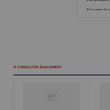
Et je viens là
décembre derni
que faites-vous
habitants de S
Alors nous somm
murs qui tombe
certains parfo
Ici à Saint-Lou
zones les plus
responsabilité 
À CONSULTER ÉGALEMENT
dérèglements 
Je ne suis pas 
cette histoire
aider, pour pro
Le président 
pour, avec des 
français inves