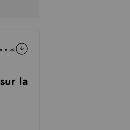
r le .pdf
sur la