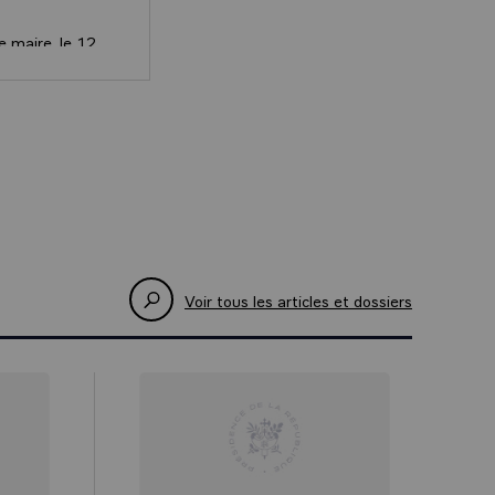
e maire, le 12
sant : mais
que vivent les
ublique Emmanuel Macron sur la Place Faidherbe à Saint-
, la peur, les
vant ce que
ns l’une des
ue notre
es
Voir tous les articles et dossiers
e droit fil de
l’urgence, pour
 la Langue,
ue l’Etat
rançaise de