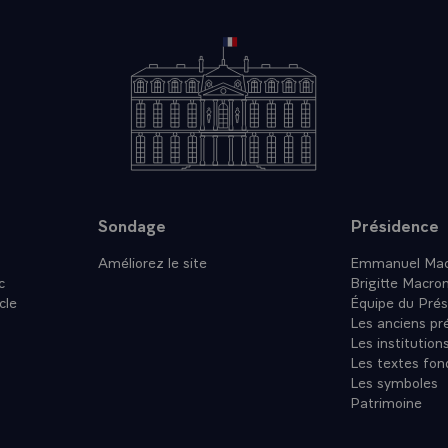
i de votre engagement, de votre responsabilité. Et je sais combien l
nt attachés, ce sont des maisons parfois préservées, ce sont des choix
 qu’ici, il faut savoir penser aussi avec la force de l’histoire, mais po
es Saint-Louisiennes et des Saint-Louisiens.
t-Louis a son avenir à construire, il passe par cette protection que n
il passe aussi par vos projets. Saint-Louis est une terre d’ouverture,
t-Louis autour des années 1850 les Français s’inquiétaient de la mont
ois l’histoire bégaie.
is sont allés expliquer : vous savez, il n’y a qu’une façon de les comb
de montrer qu’ici nous sommes plus forts, plus intelligents qu’eux ; et
Sondage
Présidence
religion peuvent bien vivre ici.
Améliorez le site
Emmanuel Mac
c
uit à Saint-Louis la mosquée, la première mosquée avec à l’intérieur 
Brigitte Macro
cle
 avec cette cloche est devenue le modèle de nombre de mosquées à 
Équipe du Prés
Les anciens pr
Les institution
ue aussi le modèle de la capacité à penser un islam de tolérance dans l
Les textes fon
ulture et la réconciliation profonde de culture, d’histoire qui ne sont
Les symboles
t vivre qu’en se respectant.
Patrimoine
ui, Saint-Louis doit être comme vous le voulez, à la hauteur de cette 