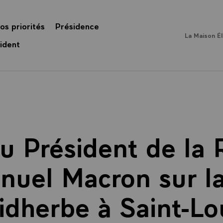
os priorités
Présidence
La Maison É
ident
u Président de la
uel Macron sur la
idherbe à Saint-Lo