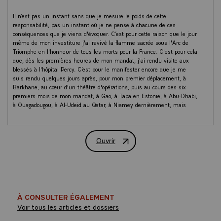
Il n’est pas un instant sans que je mesure le poids de cette
responsabilité, pas un instant où je ne pense à chacune de ces
conséquences que je viens d'évoquer. C’est pour cette raison que le jour
même de mon investiture j'ai ravivé la flamme sacrée sous l'Arc de
Triomphe en l'honneur de tous les morts pour la France. C'est pour cela
que, dès les premières heures de mon mandat, j'ai rendu visite aux
blessés à l'hôpital Percy. C’est pour le manifester encore que je me
suis rendu quelques jours après, pour mon premier déplacement, à
Barkhane, au cœur d'un théâtre d'opérations, puis au cours des six
premiers mois de mon mandat, à Gao, à Tapa en Estonie, à Abu-Dhabi,
à Ouagadougou, à Al-Udeid au Qatar, à Niamey dernièrement, mais
aussi à Lorient, Brest, Istres, Balard ou Lyon.
En ce début d'année, les vœux que je veux former pour les armées ont
Ouvrir
donc une couleur toute particulière pour vous et pour vos familles.
Vœux du Président Emmanuel Macron
Il n’y a pas une semaine sans que je ne voie la ministre des Armées
et le CEMA : toutes les semaines pour le Conseil de défense, mais
aussi à l'occasion d'entretiens réguliers. Je rencontre aussi vos chefs
d'état-major, et mon chef d'état-major particulier me rend compte en
temps réel, jour et nuit, de vos opérations. J'entends ce que chacun a à
À CONSULTER ÉGALEMENT
me dire, et je les écoute attentivement.
Voir tous les articles et dossiers