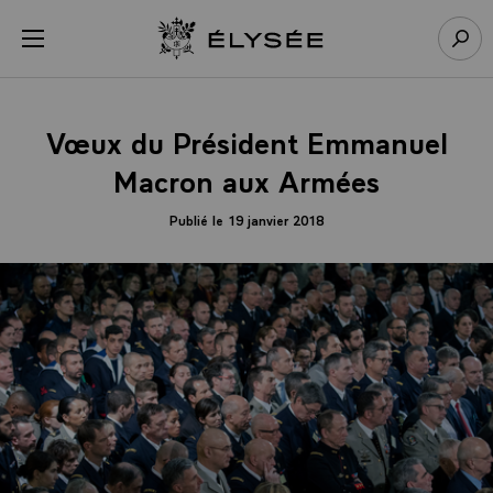
Panneau de gestion des cookies
menu
Retour à l’accueil Élysée
Rech
Vœux du Président Emmanuel
Macron aux Armées
Publié le 19 janvier 2018