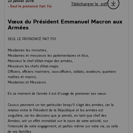
23 janvier 2018
Télécharger le .pdf
- Seul le prononcé fait foi
Vœux du Président Emmanuel Macron aux
Armées
SEUL LE PRONONCÉ FAIT FOI
Mesdames les ministres,
Mesdames et messieurs les parlementaires et élus,
Monsieur le chef d’état-major des armées,
Messieurs les chefs d’état-major,
Officiers, officiers mariniers, sous-officiers, soldats, aviateurs, quartiers
maîtres et marins,
Mesdames et Messieurs.
En ce moment de l’année il est d'usage de prononcer ses vœux.
Ceux-ci prennent un ton particulier lorsqu'il s'agit des armées, car la
relation entre le Président de la République et les armées est
singulière, car les décisions que je prends, en tant que chef des
Armées, ont un effet immédiat sur le cours de votre activité, sur
l'intensité de votre engagement, et parfois même sur votre vie, ou celle
de vos familles.