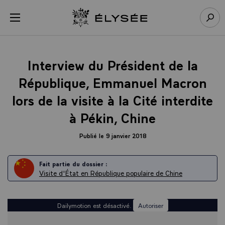
Panneau de gestion des cookies
menu
Retour à l’accueil Élysée
Rech
Interview du Président de la
République, Emmanuel Macron
lors de la visite à la Cité interdite
à Pékin, Chine
Publié le 9 janvier 2018
Fait partie du dossier :
Visite d'État en République populaire de Chine
Dailymotion est désactivé.
Autoriser