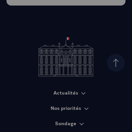
Haut d
Actualités
Plan du site
Nos priorités
Sondage