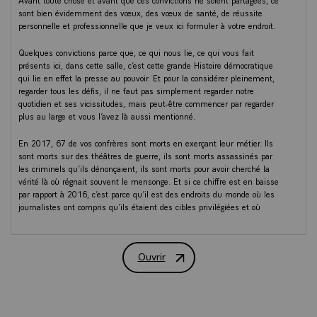
sont bien évidemment des vœux, des vœux de santé, de réussite
personnelle et professionnelle que je veux ici formuler à votre endroit.
Quelques convictions parce que, ce qui nous lie, ce qui vous fait
présents ici, dans cette salle, c’est cette grande Histoire démocratique
qui lie en effet la presse au pouvoir. Et pour la considérer pleinement,
regarder tous les défis, il ne faut pas simplement regarder notre
quotidien et ses vicissitudes, mais peut-être commencer par regarder
plus au large et vous l’avez là aussi mentionné.
En 2017, 67 de vos confrères sont morts en exerçant leur métier. Ils
sont morts sur des théâtres de guerre, ils sont morts assassinés par
les criminels qu’ils dénonçaient, ils sont morts pour avoir cherché la
vérité là où régnait souvent le mensonge. Et si ce chiffre est en baisse
par rapport à 2016, c’est parce qu’il est des endroits du monde où les
journalistes ont compris qu’ils étaient des cibles privilégiées et où
beaucoup ont renoncé à se rendre. Et je voudrais ici que nous ayons
une pensée toute particulière pour Stephan VILLENEUVE et Véronique
ROBERT, ainsi que pour leur fixeur kurde, Bakhtiyar HADDAD, tous les
Ouvrir
trois morts à Mossoul cette année dans l’explosion d’une mine.
Vœux du Président de la République E
Ce sont aussi 326 journalistes aujourd’hui emprisonnés parce que leur
parole dérange. Parce qu’il n’a pas suffi de censurer, il a fallu mettre au
secret ceux qui s’aviseraient d’écrire ou de parler. La liberté de la presse