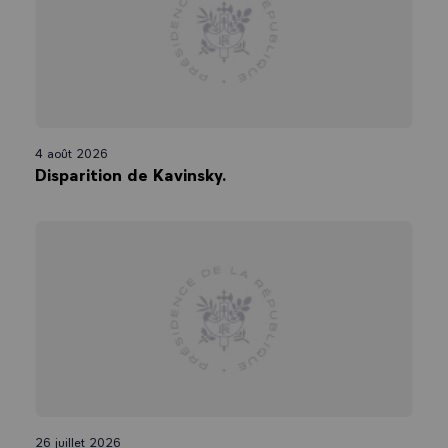
cela n’enlève rien au fait qu’en Turquie toujours aujourd’hui, plusieurs
autres journalistes, en particulier européens, sont toujours détenus.
Je continuerai d’évoquer, avec la Turquie, la situation des journalistes
emprisonnés, empêchés d’exercer leur métier dans quelques jours. Je
le ferai dans le respect mais avec le souci de défendre en même
temps, si je puis dire, nos valeurs et nos intérêts.
4 août 2026
De même que les journalistes doivent aller sur tous les terrains pour
Disparition de Kavinsky.
informer, de même notre devoir de dirigeants politiques est de ne pas
dialoguer seulement avec ceux qui sont d’accord avec nous. C’est ce que
je continuerai à faire car c’est ainsi que nous protégeons nos
concitoyens et que nous ferons valoir ce à quoi nous tenons.
C’est aussi pourquoi je veux que cette liberté, reconnue et garantie par
les conventions internationales, soit effectivement protégée et placée
sous la protection des Nations Unies. Lors de mon intervention à
l’assemblée générale des Nations Unies en septembre dernier, j’ai
plaidé pour la création d’un poste de représentant spécial du secrétaire
général à la protection des journalistes. Antonio GUTERRES a entendu
ce vœu, il en partage la préoccupation et il a déjà commencé à mettre
en place cette mission qui devrait voir le jour durant le semestre à
venir.
26 juillet 2026