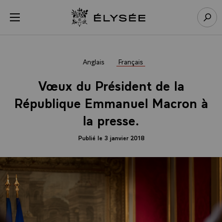
Panneau de gestion des cookies
menu
Retour à l’accueil Élysée
Rech
Anglais
Français
Vœux du Président de la
République Emmanuel Macron à
la presse.
Publié le 3 janvier 2018