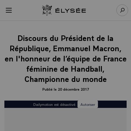
Panneau de gestion des cookies
menu
Retour à l’accueil Élysée
Rech
Discours du Président de la
République, Emmanuel Macron,
en l'honneur de l’équipe de France
féminine de Handball,
Championne du monde
Publié le 20 décembre 2017
Dailymotion est désactivé.
Autoriser