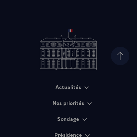
Haut d
Actualités
Plan du site
Nos priorités
Sondage
Présidence