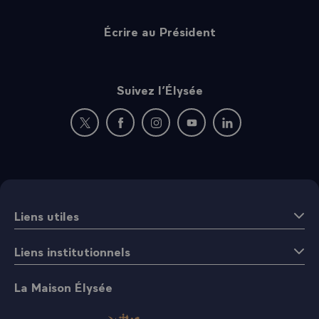
Écrire au Président
Suivez l’Élysée
Nouvelle fenêtre : rejoignez-nous sur Twitter
Nouvelle fenêtre : rejoignez-nous sur Fac
Nouvelle fenêtre : rejoignez-nous 
Nouvelle fenêtre : rejoigne
Nouvelle fenêtre : 
Liens utiles
Liens institutionnels
La Maison Élysée