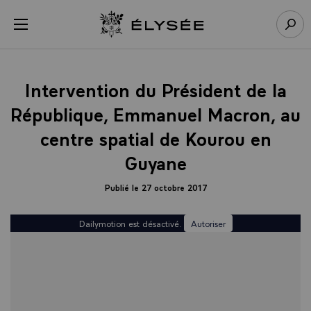
Panneau de gestion des cookies
menu
Retour à l’accueil Élysée
Rech
Intervention du Président de la
République, Emmanuel Macron, au
centre spatial de Kourou en
Guyane
Publié le 27 octobre 2017
Dailymotion est désactivé.
Autoriser