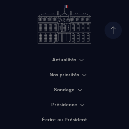
Haut d
Actualités
Plan du site
Nos priorités
Sondage
Présidence
Écrire au Président