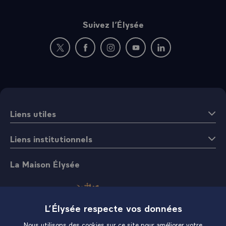
Suivez l’Élysée
Nouvelle fenêtre : rejoignez-nous sur Twitter
Nouvelle fenêtre : rejoignez-nous sur Fac
Nouvelle fenêtre : rejoignez-nous 
Nouvelle fenêtre : rejoigne
Nouvelle fenêtre : 
Liens utiles
Liens institutionnels
La Maison Élysée
L’Élysée respecte vos données
Nous utilisons des cookies sur ce site pour améliorer votre