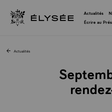
Panneau de gestion des cookies
Actualités
N
Retour à l’accueil Élysée
Écrire au Prés
Actualités
Septemb
rendez