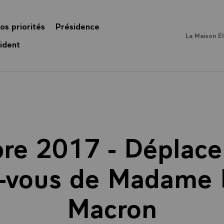
os priorités
Présidence
La Maison É
ident
re 2017 - Déplace
-vous de Madame B
Macron