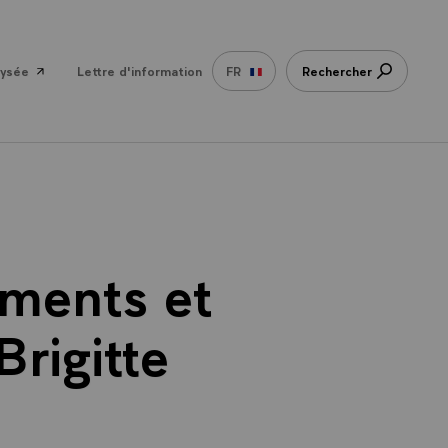
lysée
Lettre d'information
FR
Rechercher
ments et
rigitte