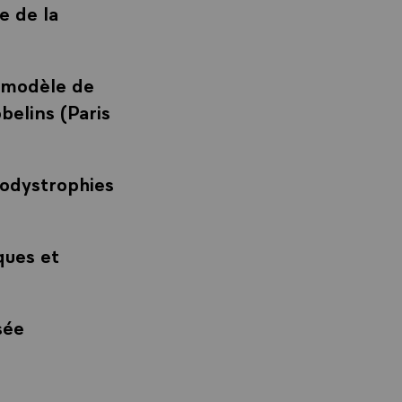
e de la
n modèle de
belins (Paris
codystrophies
ques et
sée