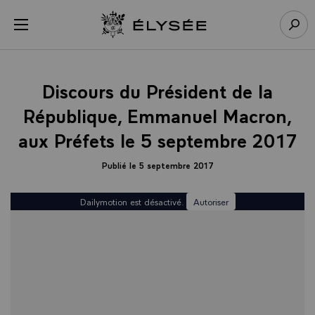
Panneau de gestion des cookies
menu
Retour à l’accueil Élysée
Rech
Discours du Président de la
République, Emmanuel Macron,
aux Préfets le 5 septembre 2017
Publié le 5 septembre 2017
Dailymotion est désactivé.
Autoriser