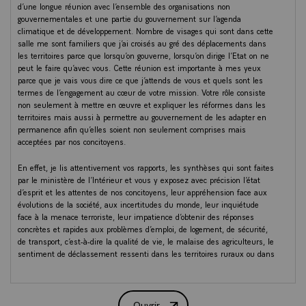
d’une longue réunion avec l’ensemble des organisations non
gouvernementales et une partie du gouvernement sur l’agenda
climatique et de développement. Nombre de visages qui sont dans cette
salle me sont familiers que j’ai croisés au gré des déplacements dans
les territoires parce que lorsqu’on gouverne, lorsqu’on dirige l’Etat on ne
peut le faire qu’avec vous. Cette réunion est importante à mes yeux
parce que je vais vous dire ce que j’attends de vous et quels sont les
termes de l’engagement au cœur de votre mission. Votre rôle consiste
non seulement à mettre en œuvre et expliquer les réformes dans les
territoires mais aussi à permettre au gouvernement de les adapter en
permanence afin qu’elles soient non seulement comprises mais
acceptées par nos concitoyens.
En effet, je lis attentivement vos rapports, les synthèses qui sont faites
par le ministère de l’Intérieur et vous y exposez avec précision l’état
d’esprit et les attentes de nos concitoyens, leur appréhension face aux
évolutions de la société, aux incertitudes du monde, leur inquiétude
face à la menace terroriste, leur impatience d’obtenir des réponses
concrètes et rapides aux problèmes d’emploi, de logement, de sécurité,
de transport, c’est-à-dire la qualité de vie, le malaise des agriculteurs, le
sentiment de déclassement ressenti dans les territoires ruraux ou dans
les villes moyennes dont les habitants se sentent oubliés et la
méfiance grandissante de nos concitoyens à l’égard du monde politique.
Ouvrir
Chacun de vos rapports est une description sans concession et sans