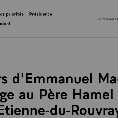
os priorités
Présidence
La Maison É
ident
rs d'Emmanuel Ma
e au Père Hamel à
Etienne-du-Rouvra