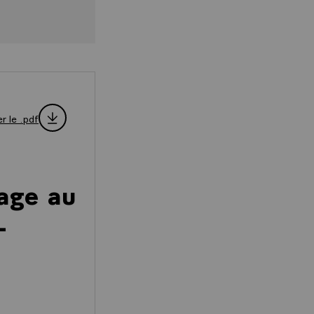
r le .pdf
age au
-