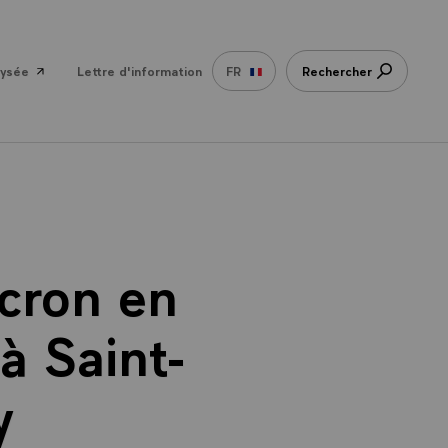
lysée
Lettre d'information
FR
Rechercher
cron en
 Saint-
y