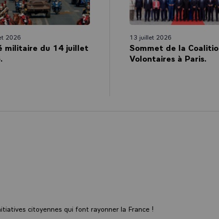
attentat du 14 Juillet à Nice. Grâce à vous, là encore ils ont échoué. M
 les Français que la République n’est pas le règne du relativisme. Au
codes forgés par l’Histoire, il est une part qui ne se négocie pas. Il es
porte pas la main. Une part, j’ose le mot, sacrée.
let 2026
13 juillet 2026
é militaire du 14 juillet
Sommet de la Coalitio
st la vie d’autrui, mais c’est aussi tout ce qui nous rend humain : l’amo
.
Volontaires à Paris.
l’attachement aux siens et à ses racines, le goût de l’autre… De tout c
incarnation même, dans la discrétion et le respect scrupuleux de sa 
a personne, en profanant son église, et donc sa foi, ses assassins on
i unit les Français, qu’ils soient croyants ou non, catholiques ou pas. A
u dans toute sa force.
acques HAMEL est devenu le visage de ce qui, en nous, refuse cette 
rrorisme arrogant. Le sourire de Jacques HAMEL est devenu ce souri
lui de l’humanisme qui se tient droit face à l’obscurantisme.
mble, toute offerte aux autres, dans la force d’âme des sœurs de Sa
e dialoguer avec les assassins, les Français ont reconnu une part d’
ux-mêmes qui se retrouve dans notre texte, dans cette déclaration, da
même de notre République.
tiatives citoyennes qui font rayonner la France !