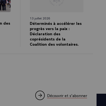
ieux, ils ont
 cœur de nos
t une part sur
13 juillet 2026
n des
Déterminés à accélérer les
ur, l’espérance,
progrès vers la paix :
ela, le père
Déclaration des
charge.
coprésidents de la
Coalition des volontaires.
t attenté à ce
lors, ce lien
culture de
re de
int-Vincent-de-
eux-mêmes.
ns ce qui est
Découvrir et s'abonner