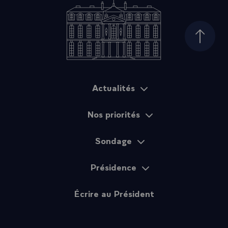
Haut d
Actualités
Plan du site
Nos priorités
Sondage
Présidence
Écrire au Président