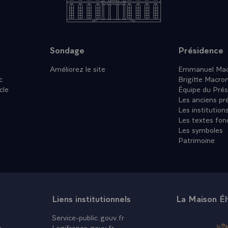
Sondage
Présidence
Améliorez le site
Emmanuel Mac
c
Brigitte Macro
cle
Équipe du Prés
Les anciens pr
Les institution
Les textes fon
Les symboles
Patrimoine
Liens institutionnels
La Maison É
Service-public.gouv.fr
e
Legifrance.gouv.fr