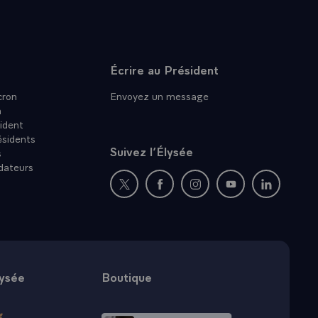
Écrire au Président
ron
Envoyez un message
n
ident
ésidents
Suivez l’Élysée
s
dateurs
Nouvelle fenêtre : rejoignez-nous sur Twit
Nouvelle fenêtre : rejoignez-nous
Nouvelle fenêtre : rejoig
Nouvelle fenêtre :
Nouvelle fe
lysée
Boutique