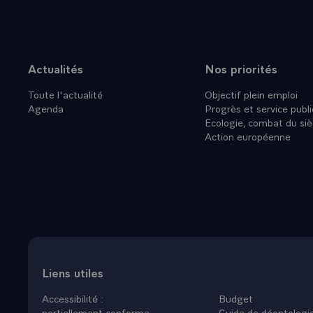
Actualités
Nos priorités
Plan du site
Toute l'actualité
Objectif plein emploi
Agenda
Progrès et service publi
Ecologie, combat du siè
Action européenne
Liens utiles
Accessibilité :
Budget
partiellement conforme
Guide de déontologi