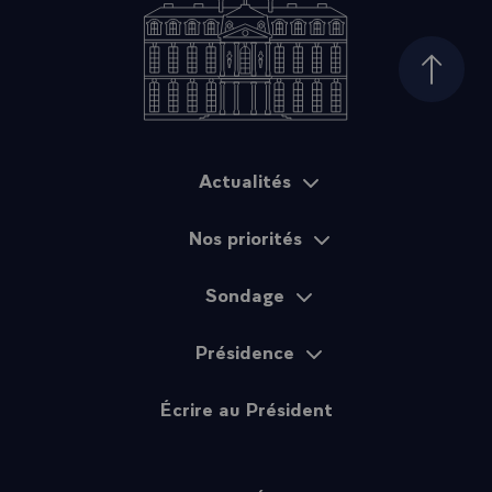
Haut d
Actualités
Plan du site
Nos priorités
Sondage
Présidence
Écrire au Président